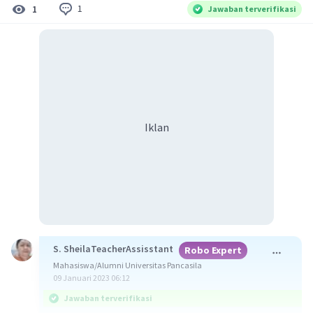
1
1
Jawaban terverifikasi
Iklan
S. SheilaTeacherAssisstant
Robo Expert
Mahasiswa/Alumni Universitas Pancasila
09 Januari 2023 06:12
Jawaban terverifikasi