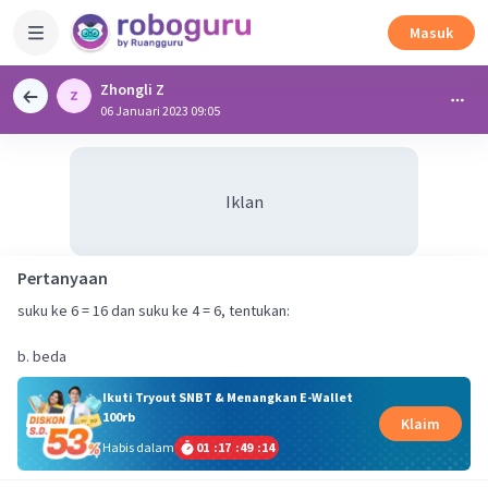
Masuk
Zhongli Z
06 Januari 2023 09:05
Iklan
Pertanyaan
suku ke 6 = 16 dan suku ke 4 = 6, tentukan:
b. beda
Ikuti Tryout SNBT & Menangkan E-Wallet
100rb
Klaim
Habis dalam
01
:
17
:
49
:
13