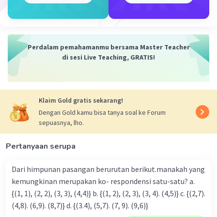
6 = 16 – 5b + 3b
6 = 16 – 2b
2b = 16 – 6
2b = 10
Perdalam pemahamanmu bersama Master Teacher
b = 10/2
di sesi Live Teaching, GRATIS!
b = 5
Dengan demikian, beda barisan tersebut
adalah 5.
Klaim Gold gratis sekarang!
Dengan Gold kamu bisa tanya soal ke Forum
·
0.0
(
0
)
Balas
Beri Rating
sepuasnya, lho.
Pertanyaan serupa
Dari himpunan pasangan berurutan berikut.manakah yang
kemungkinan merupakan ko- respondensi satu-satu? a.
{(1, 1), (2, 2), (3, 3), (4,4)} b. {(1, 2), (2, 3), (3, 4). (4,5)} c. {(2,7).
Iklan
(4,8). (6,9). (8,7)} d. {(3.4), (5,7). (7, 9). (9,6)}