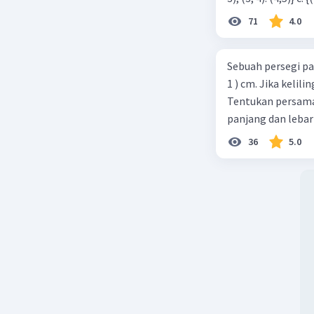
71
4.0
Sebuah persegi pa
1 ) cm. Jika kelil
Tentukan persamaa
panjang dan lebar
36
5.0