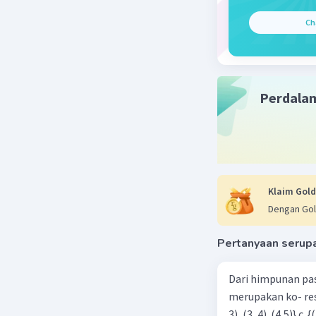
Ch
Perdala
Klaim Gold
Dengan Gol
Pertanyaan serup
Dari himpunan pa
merupakan ko- respondensi satu-satu? a. {(1, 1), (2, 2), (3, 3), (4,4)} b. {(1, 2), (2,