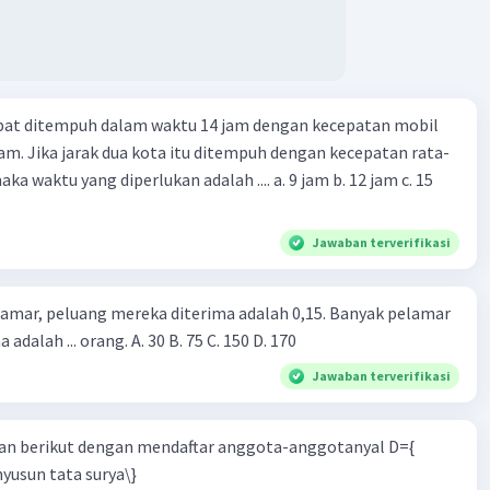
apat ditempuh dalam waktu 14 jam dengan kecepatan mobil
jam. Jika jarak dua kota itu ditempuh dengan kecepatan rata-
 yang diperlukan adalah .... a. 9 jam b. 12 jam c. 15
Jawaban terverifikasi
lamar, peluang mereka diterima adalah 0,15. Banyak pelamar
 adalah ... orang. A. 30 B. 75 C. 150 D. 170
Jawaban terverifikasi
n berikut dengan mendaftar anggota-anggotanyal D={
yusun tata surya\}