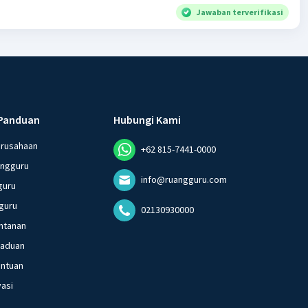
Jawaban terverifikasi
Panduan
Hubungi Kami
erusahaan
+62 815-7441-0000
angguru
info@ruangguru.com
guru
guru
02130930000
ntanan
gaduan
entuan
vasi