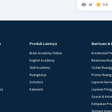
26
5.0
u
Produk Lainnya
Bantuan & 
Brain Academy Online
Kredensial P
English Academy
Beasiswa Ru
Skill Academy
Cicilan Ruang
Ruangkerja
Promo Ruang
Schoters
Laporan Kere
ess
Kalananti
Layanan Pen
Syarat & Ket
Kebijakan Pri
Tentang Kami