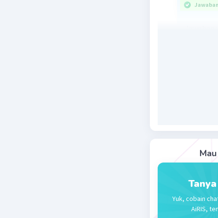
Jawaban 
Jawaban 
Penjelasa
Beri R
Mau 
Tanya
Yuk, cobain cha
AiRIS, te