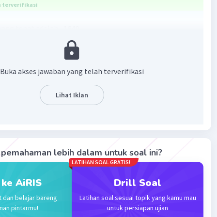
terverifikasi
yang tepat adalah
–1640.
n mengenai langkah-langkahnya ada di gambar yaa
Buka akses jawaban yang telah terverifikasi
Lihat Iklan
·
5.0
(
1
)
Balas
ating
pemahaman lebih dalam untuk soal ini?
LATIHAN SOAL GRATIS!
 ke AiRIS
Drill Soal
t dan belajar bareng
Latihan soal sesuai topik yang kamu mau
man pintarmu!
untuk persiapan ujian