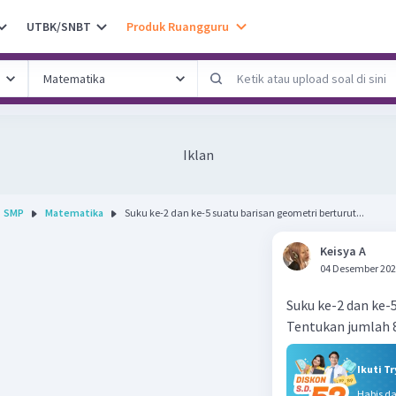
UTBK/SNBT
Produk Ruangguru
Iklan
SMP
Matematika
Suku ke-2 dan ke-5 suatu barisan geometri berturut...
Keisya A
04 Desember 202
Suku ke-2 dan ke-5
Tentukan jumlah 8
Ikuti T
Habis d