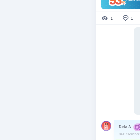
1
1
Dela A
04 Desember 