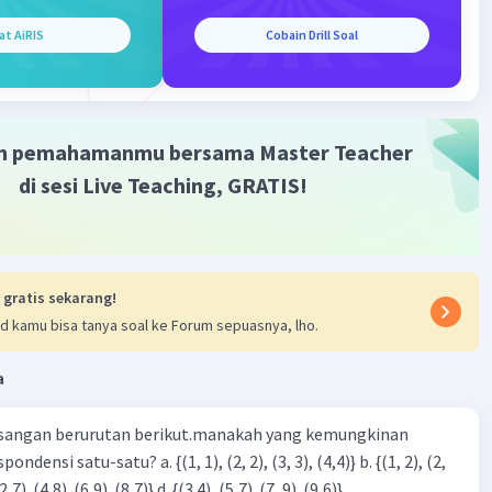
Iklan
at AiRIS
Cobain Drill Soal
m pemahamanmu bersama Master Teacher
di sesi Live Teaching, GRATIS!
 gratis sekarang!
d kamu bisa tanya soal ke Forum sepuasnya, lho.
a
sangan berurutan berikut.manakah yang kemungkinan
3), (3, 4). (4,5)} c. {(2,7). (4,8). (6,9). (8,7)} d. {(3.4), (5,7). (7, 9). (9,6)}