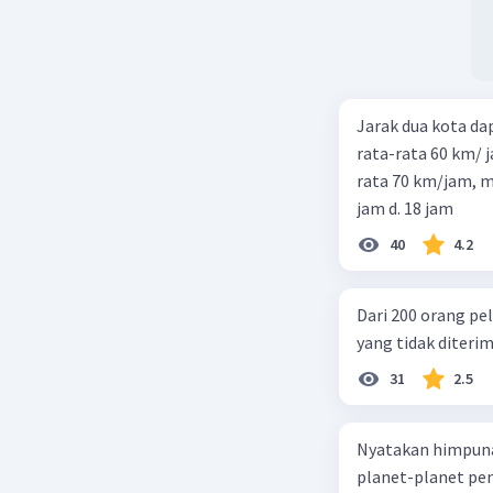
Jarak dua kota d
rata-rata 60 km/ 
rata 70 km/jam, maka waktu
jam d. 18 jam
40
4.2
Dari 200 orang pe
yang tidak diterima
31
2.5
Nyatakan himpuna
planet-planet pen