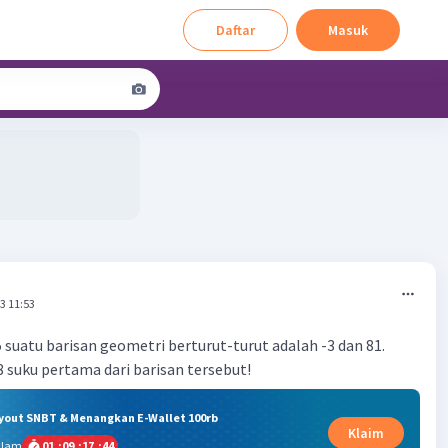
Daftar
Masuk
3 11:53
 suatu barisan geometri berturut-turut adalah -3 dan 81.
 suku pertama dari barisan tersebut!
ryout SNBT & Menangkan E-Wallet 100rb
Klaim
alam
01
:
09
:
17
:
43