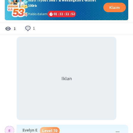
Ikuti Tryout SNBT & Menangkan E-Wallet
100rb
Klaim
Habis dalam
01
:
11
:
11
:
52
1
1
Iklan
Evelyn E
Level 70