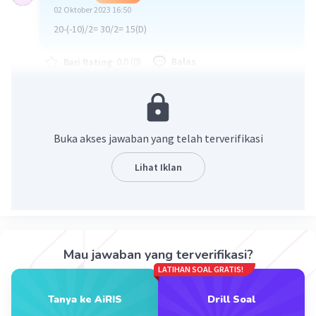
02 Oktober 2023 16:50
20-(-10)/2= 30/2= 15(D)
·
0.0
(
0
)
Balas
Beri Rating
Buka akses jawaban yang telah terverifikasi
Lihat Iklan
Iklan
Mau jawaban yang terverifikasi?
LATIHAN SOAL GRATIS!
Tanya ke AiRIS
Drill Soal