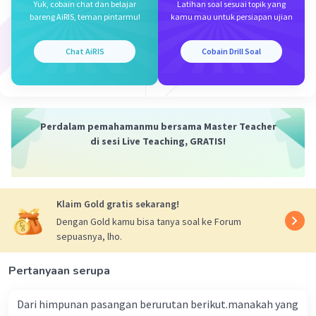
Yuk, cobain chat dan belajar
Latihan soal sesuai topik yang
bareng AiRIS, teman pintarmu!
kamu mau untuk persiapan ujian
Chat AiRIS
Cobain Drill Soal
Perdalam pemahamanmu bersama Master Teacher
di sesi Live Teaching, GRATIS!
Klaim Gold gratis sekarang!
Dengan Gold kamu bisa tanya soal ke Forum
sepuasnya, lho.
Pertanyaan serupa
Dari himpunan pasangan berurutan berikut.manakah yang