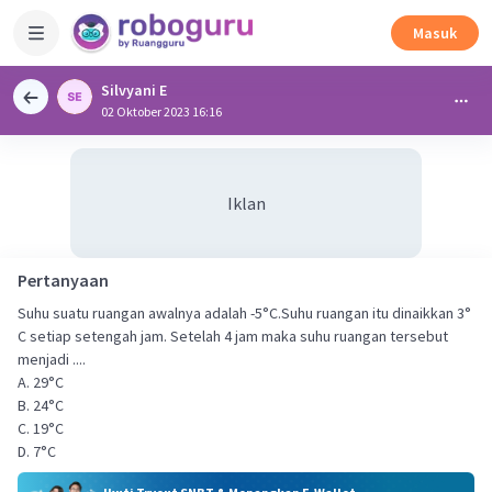
Masuk
Silvyani E
02 Oktober 2023 16:16
Iklan
Pertanyaan
Suhu suatu ruangan awalnya adalah -5°C.Suhu ruangan itu dinaikkan 3°
C setiap setengah jam. Setelah 4 jam maka suhu ruangan tersebut
menjadi ....
A. 29°C
B. 24°C
C. 19°C
D. 7°C