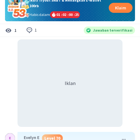
Ikuti Tryout SNBT & Menangkan E-Wallet
100rb
Klaim
Habis dalam
01
:
02
:
00
:
25
1
1
Jawaban terverifikasi
Iklan
Evelyn E
Level 70