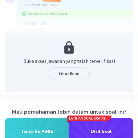
02 Oktober 2023 16:45
Jawaban terverifikasi
-5+ (3x(4:½))
= -5 + (3x8)
= -5 + 24
= 19 ..(C)
·
0.0
(
0
)
Balas
Beri Rating
Buka akses jawaban yang telah terverifikasi
Lihat Iklan
Iklan
Mau pemahaman lebih dalam untuk soal ini?
LATIHAN SOAL GRATIS!
Tanya ke AiRIS
Drill Soal