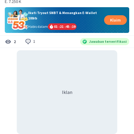
E. 7.250 K
Ikuti Tryout SNBT & Menangkan E-Wallet
100rb
Klaim
Habis dalam
01
:
21
:
45
:
18
1
2
Jawaban terverifikasi
Iklan