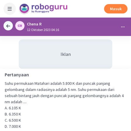
Masuk
Chena R
12 Oktober 2023 04:16
Iklan
Pertanyaan
Suhu permukaan Matahari adalah 5.800 K dan puncak panjang
gelombang dalam radiasinya adalah 5 nm. Suhu permukaan dari
sebuah bintang jauh dengan puncak panjang gelombangnya adalah 4
nm adalah ....
A. 6.105 K
B. 6.350 K
C. 6.500 K
D. 7.000 K