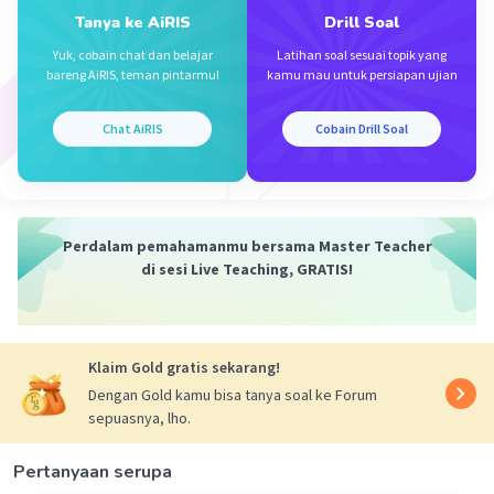
T1 = 5.800 K
Tanya ke AiRIS
Drill Soal
λ1 = 5 nm
λ2 = 4 nm
Yuk, cobain chat dan belajar
Latihan soal sesuai topik yang
bareng AiRIS, teman pintarmu!
kamu mau untuk persiapan ujian
Ditanya :
T2
Chat AiRIS
Cobain Drill Soal
Jawab :
λ1 T1 = λ2 T2
5 nm . 5800 K = 4nm . T2
5 nm/4 nm. 5800K = T2
Perdalam pemahamanmu bersama Master Teacher
7250 K = T2
di sesi Live Teaching, GRATIS!
Jadi jawaban yang benar adalah E.
·
0.0
(
0
)
Balas
Beri Rating
Klaim Gold gratis sekarang!
Dengan Gold kamu bisa tanya soal ke Forum
sepuasnya, lho.
Pertanyaan serupa