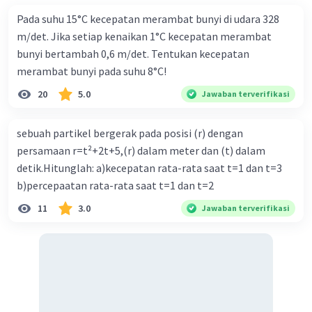
Pada suhu 15°C kecepatan merambat bunyi di udara 328
Iklan
m/det. Jika setiap kenaikan 1°C kecepatan merambat
bunyi bertambah 0,6 m/det. Tentukan kecepatan
merambat bunyi pada suhu 8°C!
20
5.0
Jawaban terverifikasi
sebuah partikel bergerak pada posisi (r) dengan
persamaan r=t²+2t+5,(r) dalam meter dan (t) dalam
detik.Hitunglah: a)kecepatan rata-rata saat t=1 dan t=3
b)percepaatan rata-rata saat t=1 dan t=2
11
3.0
Jawaban terverifikasi