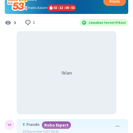
Klaim
Habis dalam
02
:
12
:
00
:
55
1
3
Jawaban terverifikasi
Iklan
Y. Frando
Robo Expert
30 November 2023 09:43