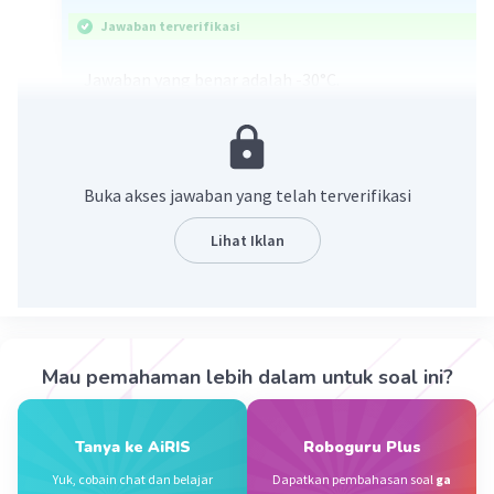
Jawaban terverifikasi
Jawaban yang benar adalah -30°C.
Diketahui:
Suhu mula-mula = 26°C
Suhu diturunkan menjadi 4°C di bawah nol
Buka akses jawaban yang telah terverifikasi
Ditanya:
Lihat Iklan
Besar perubahan suhu di dalam ruangan tersebut
= ...?
Jawab:
Ingat aturan mengerjakan operasi hitung
Mau pemahaman lebih dalam untuk soal ini?
campuran pada bilangan bulat berikut ini:
1. Jika dalam soal terdapat tanda kurung, maka
Tanya ke AiRIS
Roboguru Plus
dikerjakan terlebih dahulu yang diberi tanda
kurung.
Yuk, cobain chat dan belajar
Dapatkan pembahasan soal
ga