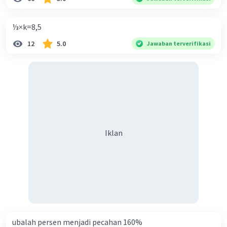
⅓×k=8,5
12
5.0
Jawaban terverifikasi
Iklan
Iklan
ubalah persen menjadi pecahan 160%