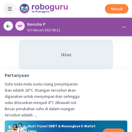
Masuk
Navisha P
01 Februari 2023 06:11
Iklan
Pertanyaan
Suhu mula-mula suatu ruang penyimpanan
ikan adalah 26°C. Ruangan tersebut akan
digunakan untuk menyimpan ikan sehingga
suhu diturunkan menjadi 4°C dibawah nol.
Besar perubahan suhu di dalam ruangan
tersebut adalah ....
Ikuti Tryout SNBT & Menangkan E-Wallet
100rb