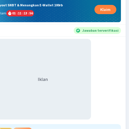
ryout SNBT & Menangkan E-Wallet 100rb
Klaim
alam
01
:
11
:
13
:
55
Jawaban terverifikasi
Iklan