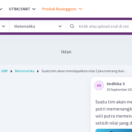
UTBK/SNBT
Produk Ruangguru
Iklan
SMP
Matematika
Suatu tim akan mendapatkan nilai 3 jika menang dan...
Andhika S
30 September 20
Suatu tim akan men
putri memenangkan
voli putra memena
selisih nilai yang