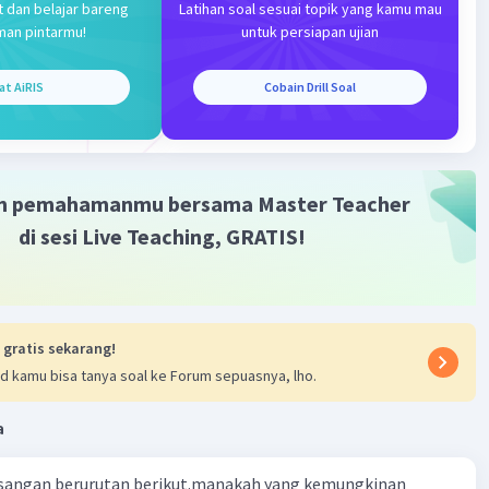
putra kalah 1 kali, sehingga mereka mendapatkan 1 x (-1) =
t dan belajar bareng
Latihan soal sesuai topik yang kamu mau
ri kekalahan.
man pintarmu!
untuk persiapan ujian
i tim voli putra adalah 9 - 1 = 8 poin.
at AiRIS
Cobain Drill Soal
lai antara kedua tim adalah 8 (nilai tim voli putra) - 4 (nilai
utri) = 4 poin.
m pemahamanmu bersama Master Teacher
sih nilai yang diperoleh dari kedua tim tersebut adalah 4
di sesi Live Teaching, GRATIS!
·
3.0
(
2
)
Balas
ating
ika S
Level 2
 gratis sekarang!
tober 2023 11:09
d kamu bisa tanya soal ke Forum sepuasnya, lho.
asih yak kak atau bang, Ats jawaban nya😁👍
a
sangan berurutan berikut.manakah yang kemungkinan