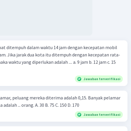
lai yang diperoleh oleh kedua tim adalah total nilai tim voli
rangkan dari total nilai tim voli putri:
sih nilai yang diperoleh oleh kedua tim adalah 4.
apat ditempuh dalam waktu 14 jam dengan kecepatan mobil
jam. Jika jarak dua kota itu ditempuh dengan kecepatan rata-
·
0.0
(
0
)
Balas
ating
 yang diperlukan adalah .... a. 9 jam b. 12 jam c. 15
Jawaban terverifikasi
lamar, peluang mereka diterima adalah 0,15. Banyak pelamar
 adalah ... orang. A. 30 B. 75 C. 150 D. 170
Jawaban terverifikasi