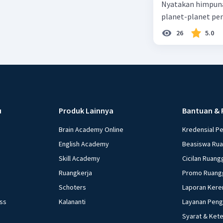
Nyatakan himpuna
planet-planet pen
26
5.0
u
Produk Lainnya
Bantuan & 
Brain Academy Online
Kredensial P
English Academy
Beasiswa Ru
Skill Academy
Cicilan Ruang
Ruangkerja
Promo Ruang
Schoters
Laporan Kere
ess
Kalananti
Layanan Pen
Syarat & Ket