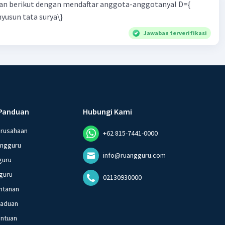
n berikut dengan mendaftar anggota-anggotanyal D={
yusun tata surya\}
Jawaban terverifikasi
Panduan
Hubungi Kami
erusahaan
+62 815-7441-0000
angguru
info@ruangguru.com
guru
guru
02130930000
ntanan
gaduan
entuan