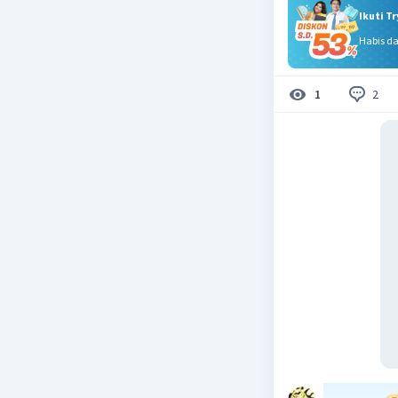
Ikuti T
Habis d
2
1