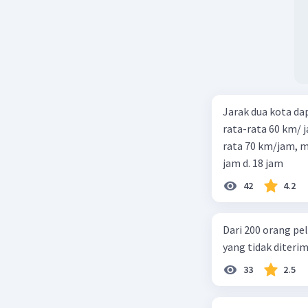
Selisih ni
putra diku
8 - 4 = 4
Jadi, seli
Jarak dua kota d
rata-rata 60 km/ 
Beri R
rata 70 km/jam, maka waktu
jam d. 18 jam
42
4.2
Dari 200 orang pe
yang tidak diterima
33
2.5