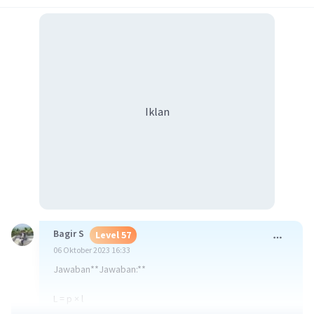
Iklan
Bagir S
Level 57
06 Oktober 2023 16:33
Jawaban**Jawaban:**
L = p × l