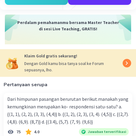
Perdalam pemahamanmu bersama Master Teacher
di sesi Live Teaching, GRATIS!
Klaim Gold gratis sekarang!
Dengan Gold kamu bisa tanya soal ke Forum
sepuasnya, lho.
Pertanyaan serupa
Dari himpunan pasangan berurutan berikut.manakah yang
kemungkinan merupakan ko- respondensi satu-satu? a.
{(1, 1), (2, 2), (3, 3), (4,4)} b. {(1, 2), (2, 3), (3, 4). (4,5)} c. {(2,7).
(4,8). (6,9). (8,7)} d. {(3.4), (5,7). (7, 9). (9,6)}
75
4.0
Jawaban terverifikasi