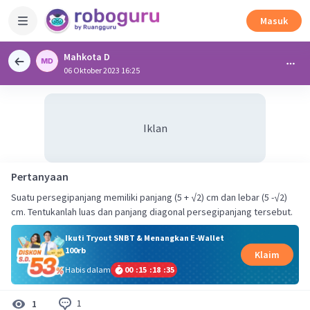
Masuk
Mahkota D
06 Oktober 2023 16:25
Iklan
Pertanyaan
Suatu persegipanjang memiliki panjang (5 + √2) cm dan lebar (5 -√2)
cm. Tentukanlah luas dan panjang diagonal persegipanjang tersebut.
Ikuti Tryout SNBT & Menangkan E-Wallet
100rb
Klaim
Habis dalam
00
:
15
:
18
:
35
1
1