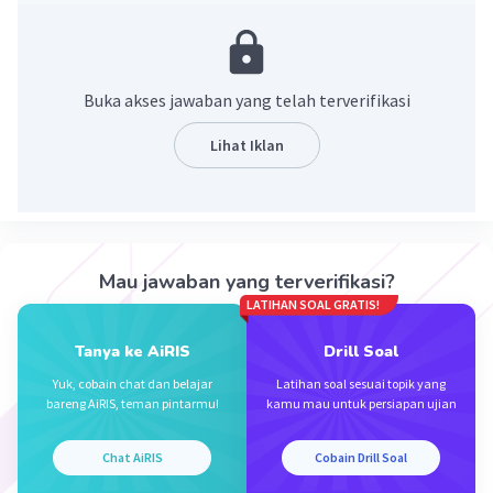
![(5 + \sqrt{2} )(5 - \sqrt{2} )]
(https://mathresource.studyquicks.com/tiku/seahk_155
1848f81727cbe0c4df64afcd71dde.jpg)
Buka akses jawaban yang telah terverifikasi
![25 - 5 \sqrt{2} + 5 \sqrt{2} - 4]
(https://mathresource.studyquicks.com/tiku/seahk_bb
Lihat Iklan
47a1f6248237f7d914d84e0a648c01.jpg)
= 25 - 4
= 21 cm^2
Mau jawaban yang terverifikasi?
·
0.0
(
0
)
Balas
Beri Rating
LATIHAN SOAL GRATIS!
Tanya ke AiRIS
Drill Soal
Yuk, cobain chat dan belajar
Latihan soal sesuai topik yang
bareng AiRIS, teman pintarmu!
kamu mau untuk persiapan ujian
Chat AiRIS
Cobain Drill Soal
Iklan