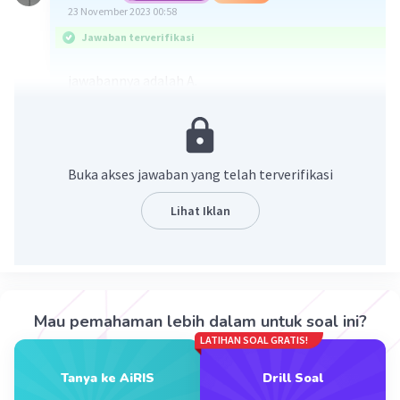
23 November 2023 00:58
Jawaban terverifikasi
jawabannya adalah A.
Lokasi merupakan letak daerah yang terdapat
keterkaitan suatu objek di muka bumi. Suatu
lokasi pengertiannya akan menjadi tempat
Buka akses jawaban yang telah terverifikasi
apabila menunjukkan posisi suatu daerah. Lokasi
berpengaruh terhadap harga atau nilai sesuatu di
Lihat Iklan
permukaan bumi.
·
0.0
(
0
)
Balas
Beri Rating
Mau pemahaman lebih dalam untuk soal ini?
LATIHAN SOAL GRATIS!
Tanya ke AiRIS
Drill Soal