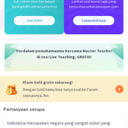
Yuk, cobain chat dan belajar
Latihan soal sesuai topik yang
bareng AiRIS, teman pintarmu!
kamu mau untuk persiapan ujian
Iklan
Chat AiRIS
Cobain Drill Soal
Perdalam pemahamanmu bersama Master Teacher
di sesi Live Teaching, GRATIS!
Klaim Gold gratis sekarang!
Dengan Gold kamu bisa tanya soal ke Forum
sepuasnya, lho.
Pertanyaan serupa
indonesia merupakan negara yang sangat subur yang