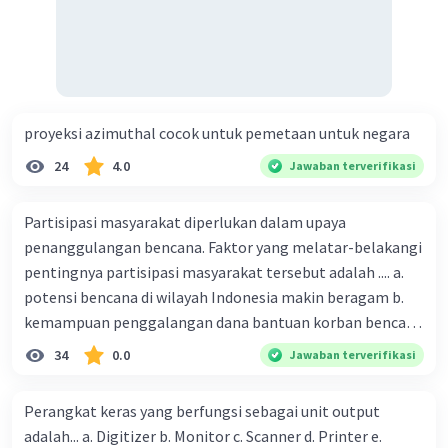
proyeksi azimuthal cocok untuk pemetaan untuk negara
24
4.0
Jawaban terverifikasi
Partisipasi masyarakat diperlukan dalam upaya
penanggulangan bencana. Faktor yang melatar-belakangi
pentingnya partisipasi masyarakat tersebut adalah .... a.
potensi bencana di wilayah Indonesia makin beragam b.
kemampuan penggalangan dana bantuan korban bencana
makin tinggi c. pemahaman pendidikan kebencanaan
34
0.0
Jawaban terverifikasi
kepada masyarakat masih rendah d. masyarakat
merupakan pihak yang langsung berhadapan dengan
Perangkat keras yang berfungsi sebagai unit output
bencana e. kepercayaan pemerintah bahwa masyarakat
adalah... a. Digitizer b. Monitor c. Scanner d. Printer e.
mampu mengatasi bencana