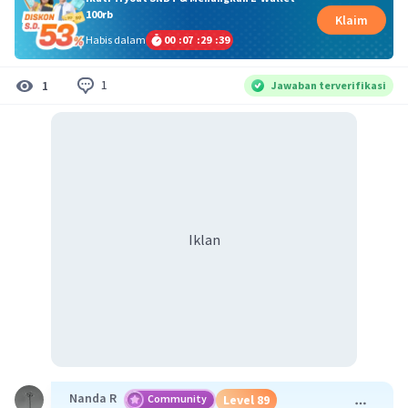
100rb
Klaim
Habis dalam
00
:
07
:
29
:
38
1
1
Jawaban terverifikasi
Iklan
Nanda R
Community
Level 89