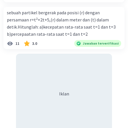
sebuah partikel bergerak pada posisi (r) dengan
persamaan r=t²+2t+5,(r) dalam meter dan (t) dalam
detik.Hitunglah: a)kecepatan rata-rata saat t=1 dan t=3
b)percepaatan rata-rata saat t=1 dan t=2
11
3.0
Jawaban terverifikasi
Iklan