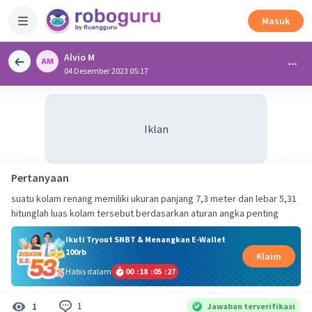
Masuk
Alvio M
04 Desember 2023 05:17
Iklan
Pertanyaan
suatu kolam renang memiliki ukuran panjang 7,3 meter dan lebar 5,31
hitunglah luas kolam tersebut berdasarkan aturan angka penting
Ikuti Tryout SNBT & Menangkan E-Wallet
100rb
Klaim
Habis dalam
00
:
18
:
05
:
27
1
1
Jawaban terverifikasi