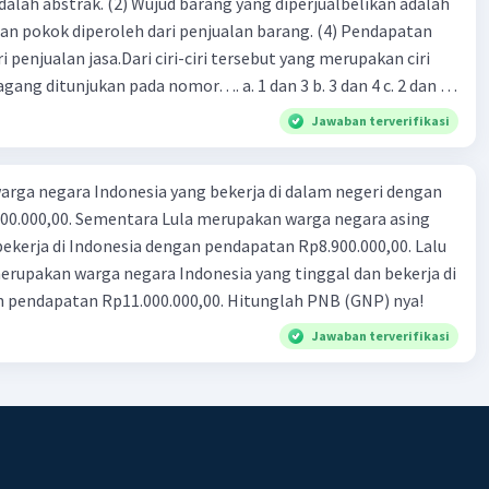
dalah abstrak. (2) Wujud barang yang diperjualbelikan adalah
atan pokok diperoleh dari penjualan barang. (4) Pendapatan
i penjualan jasa.Dari ciri-ciri tersebut yang merupakan ciri
gang ditunjukan pada nomor…. a. 1 dan 3 b. 3 dan 4 c. 2 dan 3
4
Jawaban terverifikasi
rga negara Indonesia yang bekerja di dalam negeri dengan
n Rp8.900.000,00. Lalu
ndonesia yang tinggal dan bekerja di
n pendapatan Rp11.000.000,00. Hitunglah PNB (GNP) nya!
Jawaban terverifikasi