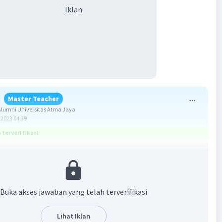
Iklan
Master Teacher
lumni Universitas Atma Jaya
2023 04:39
terverifikasi
iabel Rp22.500.000,00
ap Rp24.500.000,00
Buka akses jawaban yang telah terverifikasi
:
750 meter kain
Lihat Iklan