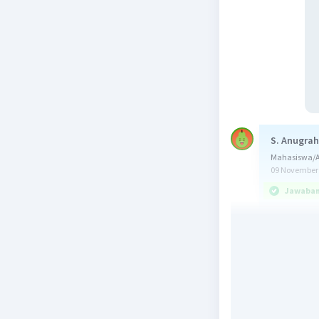
S. Anugrah
Mahasiswa/A
09 November 
Jawaban 
Jawab:
Biaya var
Biaya tet
Diketahui
Produksi 