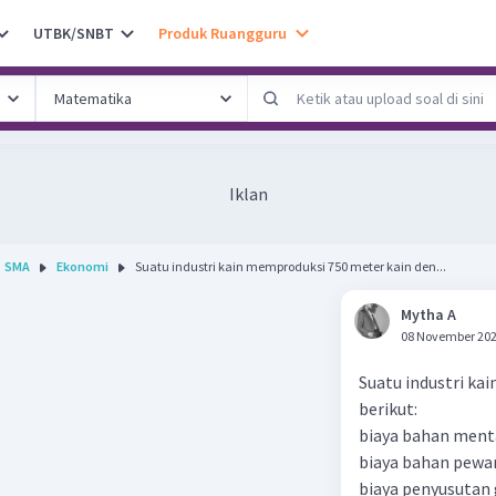
UTBK/SNBT
Produk Ruangguru
Iklan
SMA
Ekonomi
Suatu industri kain memproduksi 750 meter kain den...
Mytha A
08 November 202
Suatu industri ka
berikut:
biaya bahan ment
biaya bahan pewa
biaya penyusutan