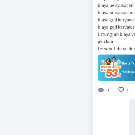
biaya penyusutan 
biaya penyusutan 
biaya gaji karyaw
biaya gaji karyaw
Hitunglah biaya va
jika kain
tersebut dijual d
Ikuti T
Habis d
1
3