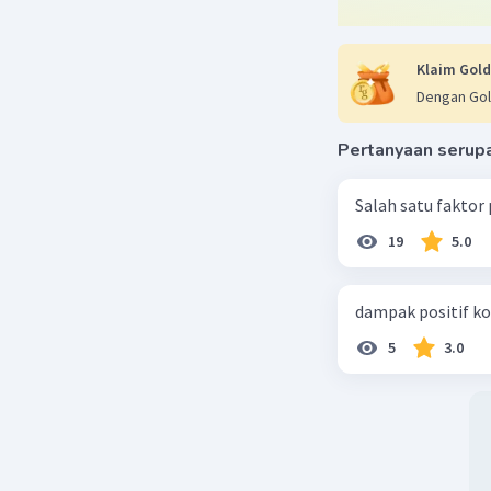
Biaya pen
Biaya gaj
Klaim Gold
Biaya tet
Dengan Gol
Rp11.500.
Biaya tet
Pertanyaan serup
Note:
Salah satu faktor
Karena at
ditanyaka
19
5.0
Beri R
dampak positif ko
MOK
5
3.0
11 No
ka 