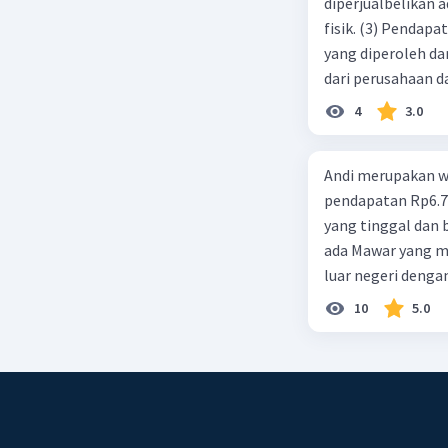
diperjualbelikan a
fisik. (3) Pendap
yang diperoleh dar
dari perusahaan da
d. 1 dan 2 e. 2 dan 
4
3.0
Andi merupakan wa
pendapatan Rp6.700.000,00. Sementara Lula merupakan warga negara asing
yang tinggal dan bekerja di Indonesia dengan pendapata
ada Mawar yang merupakan warga negara I
luar negeri denga
10
5.0