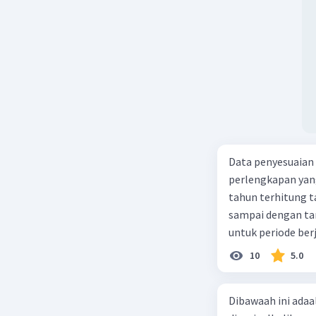
Data penyesuaian p
perlengkapan yang tersisa Rp500.0
tahun terhitung tanggal 1 juli 2019. 3.
sampai dengan tang
untuk periode berj
jurnal pembalik ya
10
5.0
Dibawaah ini adaal