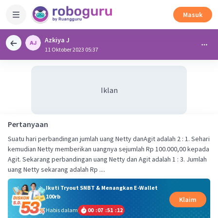
Masuk
Azkiya J
11 Oktober 2023 05:37
Iklan
Pertanyaan
Suatu hari perbandingan jumlah uang Netty danAgit adalah 2 : 1. Sehari
kemudian Netty memberikan uangnya sejumlah Rp 100.000,00 kepada
Agit. Sekarang perbandingan uang Netty dan Agit adalah 1 : 3. Jumlah
uang Netty sekarang adalah Rp ....
Ikuti Tryout SNBT & Menangkan E-Wallet
100rb
Klaim
Habis dalam
00
:
07
:
51
:
12