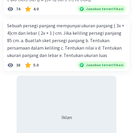
= 160.000
74
4.0
Jawaban terverifikasi
diperoleh a = uang Netty = Rp 160.000,00
Sebuah persegi panjang mempunyai ukuran panjang ( 3x +
4)cm dan lebar ( 2x + 1 ) cm. Jika keliling persegi panjang
maka jumlah uang Netty setelah diberikan
kepada Agit Rp 100.000,00 adalah 160.000 -
85 cm. a. Buatlah sket persegi panjang b. Tentukan
100.000 = 60.000
persamaan dalam keliling c. Tentukan nilai x d. Tentukan
ukuran panjang dan lebar e. Tentukan ukuran luas
Jadi, jumlah uang Netty sekarang adalah Rp
38
5.0
Jawaban terverifikasi
60.000,00
Semoga membantu ya.
·
5.0
(
2
)
Balas
Beri Rating
Iklan