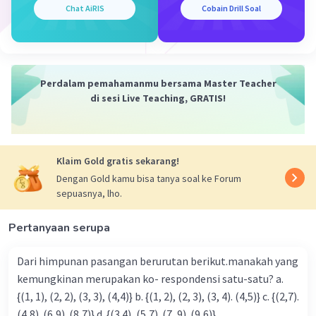
Chat AiRIS
Cobain Drill Soal
Netty memberikan uangnya sejumlah Rp
100.000,00 kepada Agit maka diperoleh :
(a - 100.000) : (b + 100.000) = 1 : 3
(a - 100.000)/(b + 100.000) = 1/3
Perdalam pemahamanmu bersama Master Teacher
3(a - 100.000) = 1(b + 100.000)
di sesi Live Teaching, GRATIS!
3a - 300.000 = b + 100.000
Substitusi persamaan 1 ke persamaan diatas
sehingga diperoleh :
3(2b) - 300.000 = b + 100.000
Klaim Gold gratis sekarang!
6b - 300.000 = b + 100.000
Dengan Gold kamu bisa tanya soal ke Forum
6b - b = 100.000 + 300.000
sepuasnya, lho.
5b = 400.000
b = 400.000/5
Pertanyaan serupa
b = 80.000
Dari himpunan pasangan berurutan berikut.manakah yang
diperoleh b = uang Agit = Rp 80.000,00 maka,
kemungkinan merupakan ko- respondensi satu-satu? a.
a = 2b
{(1, 1), (2, 2), (3, 3), (4,4)} b. {(1, 2), (2, 3), (3, 4). (4,5)} c. {(2,7).
= 2(80.000)
(4,8). (6,9). (8,7)} d. {(3.4), (5,7). (7, 9). (9,6)}