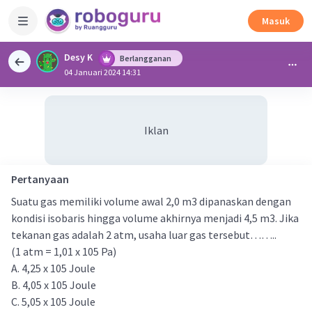
Masuk
Desy K
Berlangganan
04 Januari 2024 14:31
Iklan
Pertanyaan
Suatu gas memiliki volume awal 2,0 m3 dipanaskan dengan
kondisi isobaris hingga volume akhirnya menjadi 4,5 m3. Jika
tekanan gas adalah 2 atm, usaha luar gas tersebut……..
(1 atm = 1,01 x 105 Pa)
A. 4,25 x 105 Joule
B. 4,05 x 105 Joule
C. 5,05 x 105 Joule