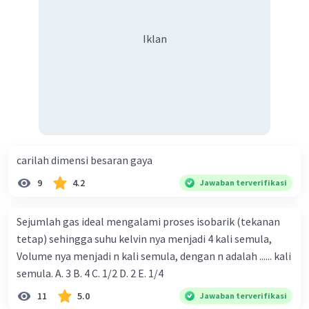
Ditanya: W...?
Iklan
Penyelesaian:
Soal ini dapat diselesaikan dengan usaha dalam
keadaan isobar (tekanan tetap), dimana
persamaannya adalah:
W = P (V2 - V1)
dengan
carilah dimensi besaran gaya
W = usaha (J)
3
V1 = volume awal (m
)
9
4.2
Jawaban terverifikasi
3
V2 = volume akhir (m
)
Sejumlah gas ideal mengalami proses isobarik (tekanan
5
W = 2,02 x 10
( 4,5 - 2)
tetap) sehingga suhu kelvin nya menjadi 4 kali semula,
5
W = 2,02 x 10
x 2,5
Volume nya menjadi n kali semula, dengan n adalah ...... kali
5
W = 5,05x 10
J
semula. A. 3 B. 4 C. 1/2 D. 2 E. 1/4
5
Jadi jawaban yang tepat adalah C. 5,05 x 10
11
5.0
Jawaban terverifikasi