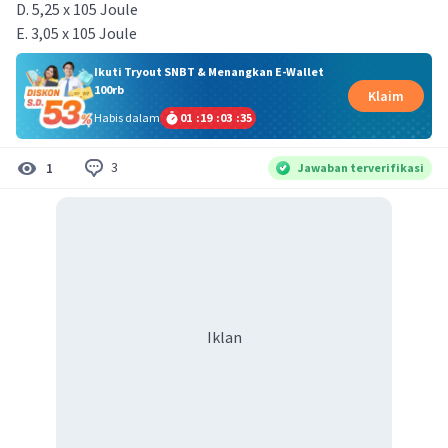
D. 5,25 x 105 Joule
E. 3,05 x 105 Joule
Ikuti Tryout SNBT & Menangkan E-Wallet
100rb
Klaim
Habis dalam
01
:
19
:
03
:
34
3
1
Jawaban terverifikasi
Iklan