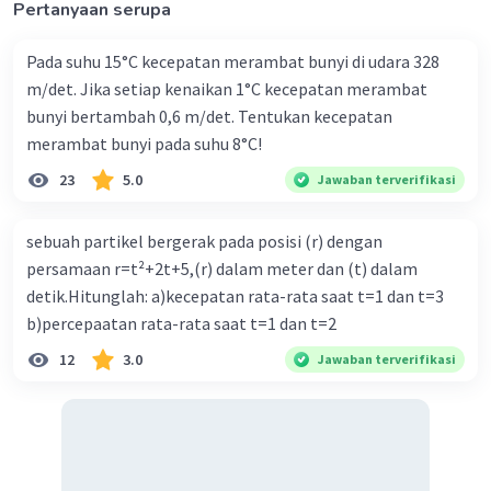
Pertanyaan serupa
menghitung usaha:
$$W = p \Delta V = 2,02 x 10^5 Pa \times 2,5 m^3 = 5,05 x
Pada suhu 15°C kecepatan merambat bunyi di udara 328
10^5 Joule$$
m/det. Jika setiap kenaikan 1°C kecepatan merambat
bunyi bertambah 0,6 m/det. Tentukan kecepatan
Jadi, jawabannya adalah C. 5,05 x 10^5 Joule.
merambat bunyi pada suhu 8°C!
·
0.0
(
0
)
Balas
Beri Rating
23
5.0
Jawaban terverifikasi
R. Mutia
Master Teacher
sebuah partikel bergerak pada posisi (r) dengan
Mahasiswa/Alumni Universitas Gadjah Mada
persamaan r=t²+2t+5,(r) dalam meter dan (t) dalam
05 Januari 2024 02:36
detik.Hitunglah: a)kecepatan rata-rata saat t=1 dan t=3
Jawaban terverifikasi
b)percepaatan rata-rata saat t=1 dan t=2
5
Jawaban yang benar adalah C. 5,05 x 10
Joule.
12
3.0
Jawaban terverifikasi
Diketahui:
3
V1 = 2 m
3
V2 = 4,5m
5
P = 2 atm = 2,02 x 10
Pa