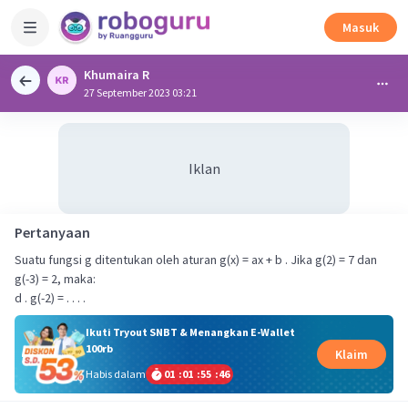
Masuk
Khumaira R
27 September 2023 03:21
Iklan
Pertanyaan
Suatu fungsi g ditentukan oleh aturan g(x) = ax + b . Jika g(2) = 7 dan
g(-3) = 2, maka:
d . g(-2) = . . . .
Ikuti Tryout SNBT & Menangkan E-Wallet
100rb
Klaim
Habis dalam
01
:
01
:
55
:
46