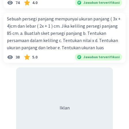
74
4.0
Jawaban terverifikasi
nilai g(-2), kita akan memasukkan nilai x = -2 ke dalam
fungsi g(x):
Sebuah persegi panjang mempunyai ukuran panjang ( 3x +
g(-2) = a(-2) + b
4)cm dan lebar ( 2x + 1 ) cm. Jika keliling persegi panjang
85 cm. a. Buatlah sket persegi panjang b. Tentukan
Kita dapat melihat di sini bahwa nilai g(-2) akan
persamaan dalam keliling c. Tentukan nilai x d. Tentukan
bergantung pada nilai a dan b yang akan kita cari. Karena
ukuran panjang dan lebar e. Tentukan ukuran luas
itu, kita tidak dapat mencari nilai g(-2) hanya dengan
informasi yang diberikan.
38
5.0
Jawaban terverifikasi
Jadi, kita tidak dapat menentukan nilai g(-2) hanya
dengan informasi yang diberikan.
·
0.0
(
0
)
Balas
Beri Rating
Iklan