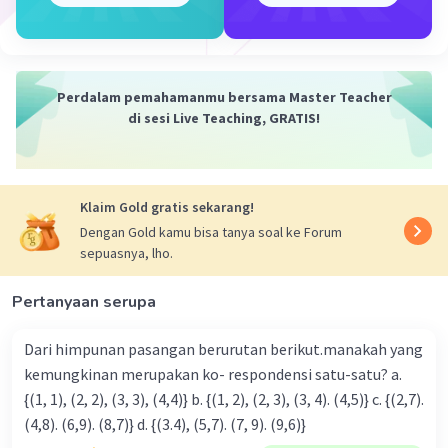
Maka, persamaan kedua yang kita dapatkan adalah:
-3a + b = 2 --------- (2)
Sekarang kita memiliki sistem persamaan linear dengan
Perdalam pemahamanmu bersama Master Teacher
dua persamaan (1) dan (2).
di sesi Live Teaching, GRATIS!
Kita dapat menyelesaikan sistem ini untuk mencari nilai
a dan b dengan metode eliminasi atau substitusi.
Klaim Gold gratis sekarang!
Mari kita gunakan metode eliminasi:
Dengan Gold kamu bisa tanya soal ke Forum
sepuasnya, lho.
Tambahkan persamaan (1) dan (2):
(2a + b) + (-3a + b) = 7 + 2
Pertanyaan serupa
- a + 2b = 9 ---------- (3)
Dari himpunan pasangan berurutan berikut.manakah yang
kemungkinan merupakan ko- respondensi satu-satu? a.
Sekarang, kita memiliki persamaan (3) yang hanya
{(1, 1), (2, 2), (3, 3), (4,4)} b. {(1, 2), (2, 3), (3, 4). (4,5)} c. {(2,7).
melibatkan a dan b.
(4,8). (6,9). (8,7)} d. {(3.4), (5,7). (7, 9). (9,6)}
Kita perlu mencari nilai a dan b. Namun, untuk mencari