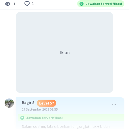
1
1
Jawaban terverifikasi
Iklan
Bagir S
Level 57
27 September 2023 03:55
Jawaban terverifikasi
Dalam soal ini, kita diberikan fungsi g(x) = ax + b dan