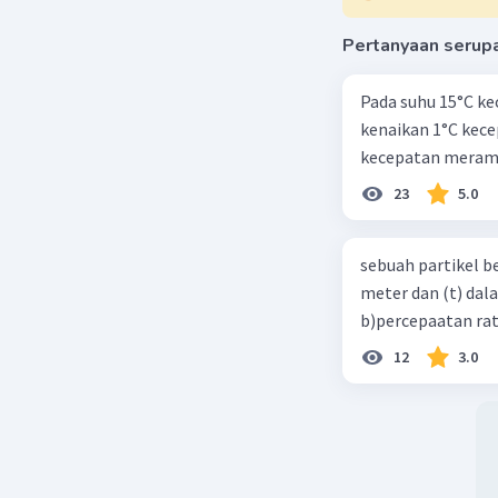
Pertanyaan serup
F - w = ma
30 - (2 x 1
Pada suhu 15°C ke
10 = 2a
2
kenaikan 1°C kec
a = 5 m/s
kecepatan meramb
Karena ke
23
5.0
s = vo.t + 
s = 0 + (1/
s = 10 m
sebuah partikel b
s = h = 10
meter dan (t) dal
b)percepaatan rat
Jadi jawa
12
3.0
Beri R