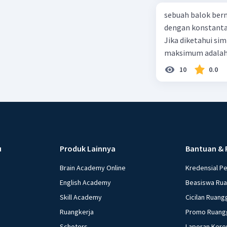
sebuah balok ber
dengan konstanta 
Jika diketahui s
maksimum adalah
10
0.0
u
Produk Lainnya
Bantuan & 
Brain Academy Online
Kredensial P
English Academy
Beasiswa Ru
Skill Academy
Cicilan Ruang
Ruangkerja
Promo Ruang
Schoters
Laporan Kere