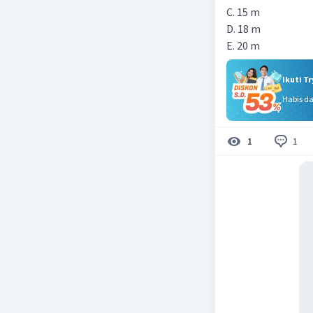
C. 15 m
D. 18 m
E. 20 m
Ikuti T
Habis d
1
1