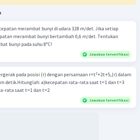
a
0) = 2a
cepatan merambat bunyi di udara 328 m/det. Jika setiap
epatan merambat bunyi bertambah 0,6 m/det. Tentukan
at bunyi pada suhu 8°C!
cepatan awal benda sama dengan nol, maka:
Jawaban terverifikasi
2
1/2.at
2 x 5 x 4)
ergerak pada posisi (r) dengan persamaan r=t²+2t+5,(r) dalam
 m
am detik.Hitunglah: a)kecepatan rata-rata saat t=1 dan t=3
a-rata saat t=1 dan t=2
ban yang tepat adalah A. 10 m.
Jawaban terverifikasi
·
0.0
(
0
)
Balas
ating