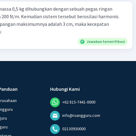
massa 0,5 kg dihubungkan dengan sebuah pegas ringan
200 N/m. Kemudian sistem tersebut berosilasi harmonis.
impangan maksimumnya adalah 3 cm, maka kecepatan
:
Jawaban terverifikasi
Panduan
Hubungi Kami
erusahaan
+62 815-7441-0000
angguru
info@ruangguru.com
guru
guru
02130930000
ntanan