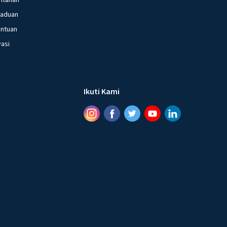
gaduan
entuan
vasi
Ikuti Kami