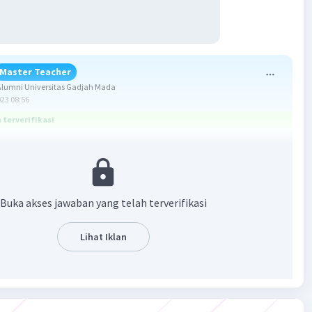
Master Teacher
lumni Universitas Gadjah Mada
023 08:56
terverifikasi
ang benar adalah A. 10 m.
:
Buka akses jawaban yang telah terverifikasi
Lihat Iklan
2
s
..?