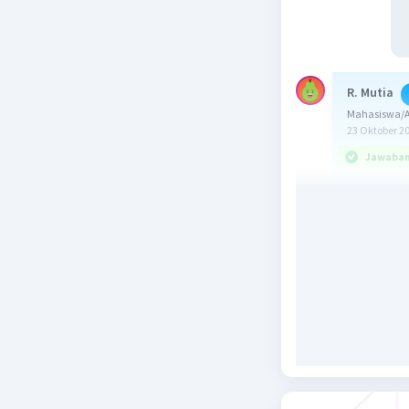
R. Mutia
Mahasiswa/A
23 Oktober 2
Jawaban 
Jawaban y
Diketahui
m = 2kg
F = 30 N
t = 2 detik
g = 10 m/
Ditanya: h.