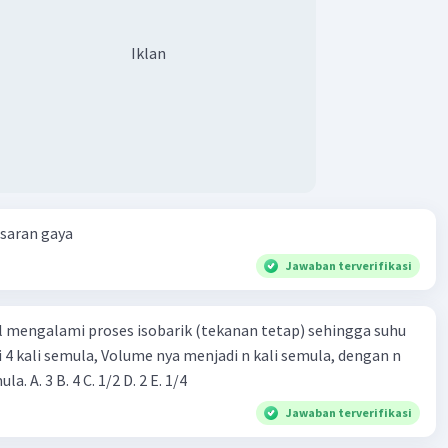
Iklan
Iklan
esaran gaya
Jawaban terverifikasi
l mengalami proses isobarik (tekanan tetap) sehingga suhu
i 4 kali semula, Volume nya menjadi n kali semula, dengan n
adalah ...... kali semula. A. 3 B. 4 C. 1/2 D. 2 E. 1/4
Jawaban terverifikasi