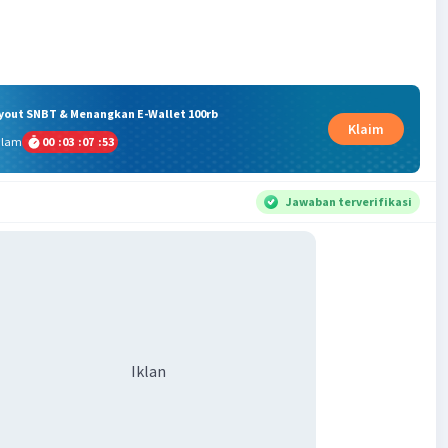
ryout SNBT & Menangkan E-Wallet 100rb
Klaim
alam
00
:
03
:
07
:
53
Jawaban terverifikasi
Iklan