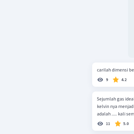
carilah dimensi b
9
4.2
Sejumlah gas idea
kelvin nya menjad
11
5.0