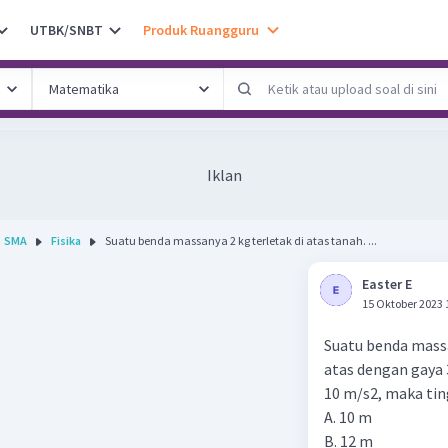
UTBK/SNBT
Produk Ruangguru
Iklan
SMA
Fisika
Suatu benda massanya 2 kg terletak di atas tanah. ...
Easter E
15 Oktober 2023 
Suatu benda massa
atas dengan gaya 3
10 m/s2, maka tin
A. 10 m
B. 12 m