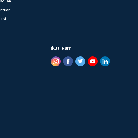
gaduan
entuan
vasi
Ikuti Kami