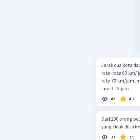
Jarak dua kota d
rata-rata 60 km/ 
rata 70 km/jam, maka waktu
jam d. 18 jam
42
4.2
Dari 200 orang pe
yang tidak diterima
33
2.5