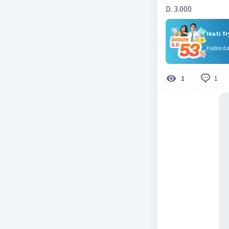
D. 3.000
Ikuti T
Habis d
1
1