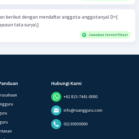
n berikut dengan mendaftar anggota-anggotanyal D={
yusun tata surya\}
Jawaban terverifikasi
Panduan
Hubungi Kami
erusahaan
+62 815-7441-0000
angguru
info@ruangguru.com
guru
guru
02130930000
ntanan