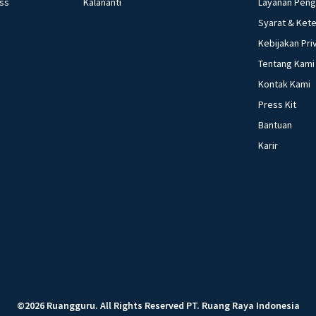
ess
Kalananti
Layanan Pen
Syarat & Ket
Kebijakan Pri
Tentang Kami
Kontak Kami
Press Kit
Bantuan
Karir
©
2026
Ruangguru
.
All Rights Reserved
PT. Ruang Raya Indonesia