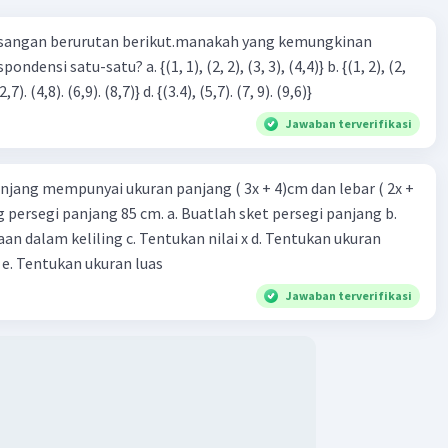
ni sesuai dengan jawaban asli yang Anda berikan, yaitu
sangan berurutan berikut.manakah yang kemungkinan
ua jawaban adalah benar dan proses pemecahannya juga
.
3), (3, 4). (4,5)} c. {(2,7). (4,8). (6,9). (8,7)} d. {(3.4), (5,7). (7, 9). (9,6)}
·
0.0
(
0
)
Balas
ating
Jawaban terverifikasi
njang mempunyai ukuran panjang ( 3x + 4)cm dan lebar ( 2x +
ing persegi panjang 85 cm. a. Buatlah sket persegi panjang b.
n dalam keliling c. Tentukan nilai x d. Tentukan ukuran
 e. Tentukan ukuran luas
Iklan
Jawaban terverifikasi