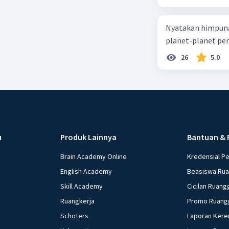
Nyatakan himpuna
planet-planet pen
26
5.0
u
Produk Lainnya
Bantuan & 
Brain Academy Online
Kredensial P
English Academy
Beasiswa Ru
Skill Academy
Cicilan Ruang
Ruangkerja
Promo Ruang
Schoters
Laporan Kere