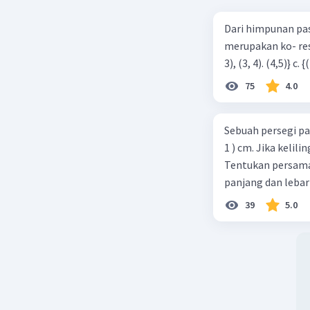
Jawaban i
Dari himpunan pa
1280. Ked
merupakan ko- respondensi satu-satu? a. {(1, 1), (2, 2), (3, 3), (4,4)} b. {(1, 2), (2,
konsisten
75
4.0
Beri R
Sebuah persegi pa
1 ) cm. Jika kelil
Tentukan persamaa
panjang dan lebar
39
5.0