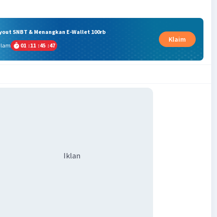
ryout SNBT & Menangkan E-Wallet 100rb
Klaim
alam
01
:
11
:
45
:
46
Iklan