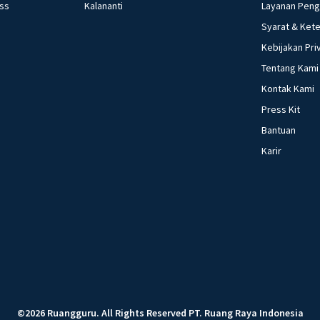
ess
Kalananti
Layanan Pen
Syarat & Ket
Kebijakan Pri
Tentang Kami
Kontak Kami
Press Kit
Bantuan
Karir
©
2026
Ruangguru
.
All Rights Reserved
PT. Ruang Raya Indonesia