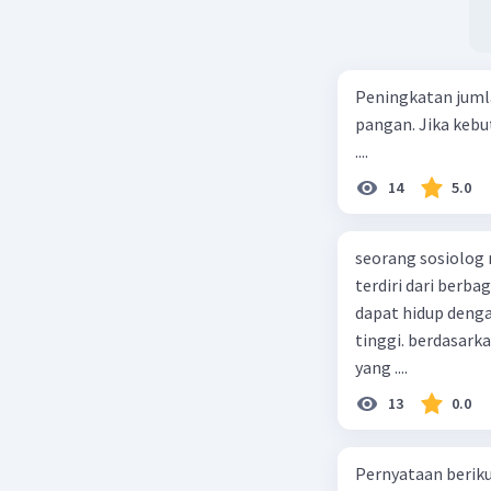
Peningkatan juml
pangan. Jika kebu
....
14
5.0
seorang sosiolog
terdiri dari berb
dapat hidup deng
tinggi. berdasarka
yang ....
13
0.0
Pernyataan berikut