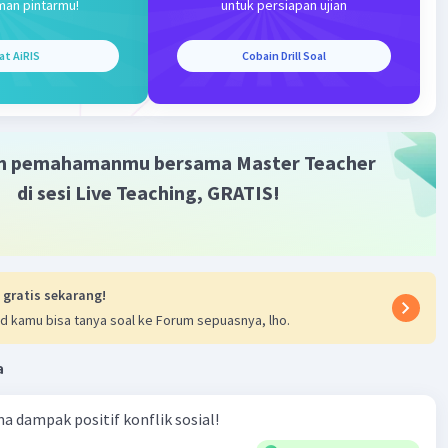
man pintarmu!
untuk persiapan ujian
elompok orang tidak mampu memenuhi hak- hak
a untuk mempertahankan dan mengembangkan
at AiRIS
Cobain Drill Soal
n yang bermartabat.
·
0.0
(
0
)
Balas
ating
m pemahamanmu bersama Master Teacher
di sesi Live Teaching, GRATIS!
 gratis sekarang!
d kamu bisa tanya soal ke Forum sepuasnya, lho.
a
ma dampak positif konflik sosial!