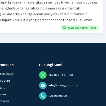
bagai kebijakan masyarakat setempat b. kemampuan budaya
enghadapi pengaruh kebudayaan asing c. bentuk
 berdasarkan pengalaman masyarakat turun temurun
ebijakan manusia yang bersandar pada filosofi nilai, etika,
 melembaga secara tradisional e. produk tentang nilai dalam
Jawaban terverifikasi
dak berkaitan dengan kondisi geografis atau lingkungan
Panduan
Hubungi Kami
erusahaan
+62 815-7441-0000
angguru
info@ruangguru.com
guru
guru
02130930000
ntanan