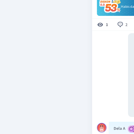
Habis d
2
1
Dela A