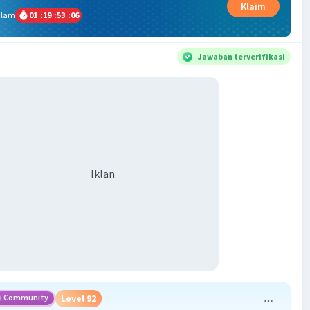
Klaim
alam
01
:
19
:
53
:
05
Jawaban terverifikasi
Iklan
Community
Level 92