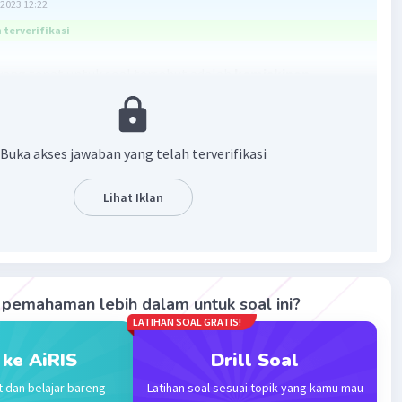
2023 12:22
terverifikasi
ang tepat untuk soal tersebut adalah
kemiskinan
n keadaan mengenai terjadinya ketidakmampuan
menuhi kebutuhan dasar, seperti makanan, pakaian,
erlindung, pendidikan, dan kesehatan.
Buka akses jawaban yang telah terverifikasi
n dapat disebabkan oleh kelangkaan alat pemenuh
 dasar ataupun sulitnya akses terhadap pendidikan dan
Lihat Iklan
·
0.0
(
0
)
Balas
ating
pemahaman lebih dalam untuk soal ini?
evel 94
LATIHAN SOAL GRATIS!
2023 12:22
 ke AiRIS
Drill Soal
terverifikasi
t dan belajar bareng
Latihan soal sesuai topik yang kamu mau
mum, kemiskinan
merupakan kondisi dimana seseorang
Iklan