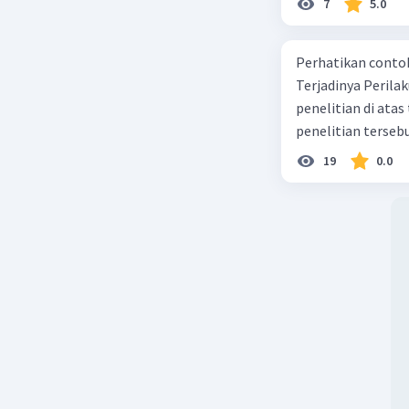
7
5.0
Perhatikan contoh judul
Terjadinya Perilaku Membo
penelitian di ata
penelitian terseb
19
0.0