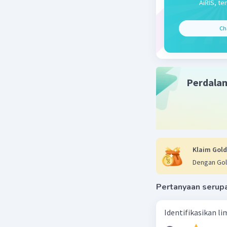
AiRIS, te
atau sek
dasarny
Ch
kehidupa
Beri R
Perdala
Klaim Gold
Dengan Gol
Pertanyaan serup
Identifikasikan li