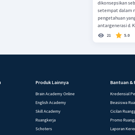
dikonsepsikan se
setempat dalam m
pengetahuan yang
antargenerasi d. K
dan perilaku yang
21
5.0
masyarakat dan ti
alam
u
Produk Lainnya
Bantuan & 
Brain Academy Online
Kredensial P
English Academy
Beasiswa Ru
Skill Academy
Cicilan Ruang
Ruangkerja
Promo Ruang
Schoters
Laporan Kere