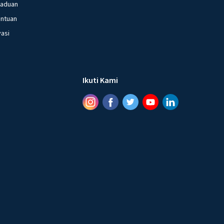
gaduan
entuan
vasi
Ikuti Kami