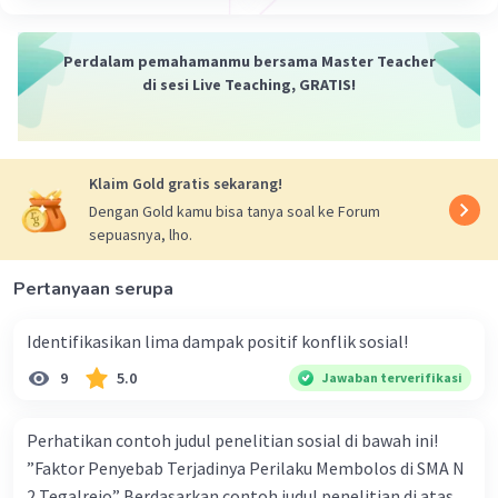
Perdalam pemahamanmu bersama Master Teacher
di sesi Live Teaching, GRATIS!
Klaim Gold gratis sekarang!
Dengan Gold kamu bisa tanya soal ke Forum
sepuasnya, lho.
Pertanyaan serupa
Identifikasikan lima dampak positif konflik sosial!
9
5.0
Jawaban terverifikasi
Perhatikan contoh judul penelitian sosial di bawah ini!
”Faktor Penyebab Terjadinya Perilaku Membolos di SMA N
2 Tegalrejo” Berdasarkan contoh judul penelitian di atas