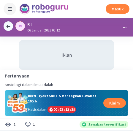
Masuk
R I
06 Januari 2023 03:12
Iklan
Pertanyaan
sosiologi dalam ilmu adalah
Ikuti Tryout SNBT & Menangkan E-Wallet
100rb
Klaim
Habis dalam
00
:
23
:
12
:
38
1
1
Jawaban terverifikasi