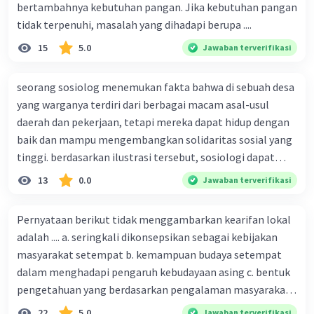
bertambahnya kebutuhan pangan. Jika kebutuhan pangan
tidak terpenuhi, masalah yang dihadapi berupa ....
15
5.0
Jawaban terverifikasi
seorang sosiolog menemukan fakta bahwa di sebuah desa
yang warganya terdiri dari berbagai macam asal-usul
daerah dan pekerjaan, tetapi mereka dapat hidup dengan
baik dan mampu mengembangkan solidaritas sosial yang
tinggi. berdasarkan ilustrasi tersebut, sosiologi dapat
berfungsi sebagai ilmu yang ....
13
0.0
Jawaban terverifikasi
Pernyataan berikut tidak menggambarkan kearifan lokal
adalah .... a. seringkali dikonsepsikan sebagai kebijakan
masyarakat setempat b. kemampuan budaya setempat
dalam menghadapi pengaruh kebudayaan asing c. bentuk
pengetahuan yang berdasarkan pengalaman masyarakat
turun temurun antargenerasi d. Kebijakan manusia yang
22
5.0
Jawaban terverifikasi