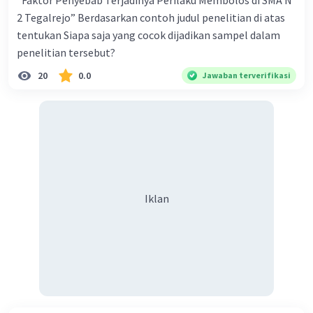
”Faktor Penyebab Terjadinya Perilaku Membolos di SMA N
·
5.0
(
1
)
Balas
Beri Rating
2 Tegalrejo” Berdasarkan contoh judul penelitian di atas
tentukan Siapa saja yang cocok dijadikan sampel dalam
penelitian tersebut?
20
0.0
Jawaban terverifikasi
Iklan
Iklan