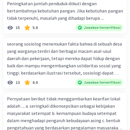
Peningkatan jumlah penduduk diikuti dengan
bertambahnya kebutuhan pangan. Jika kebutuhan pangan
tidak terpenuhi, masalah yang dihadapi berupa ....
15
5.0
Jawaban terverifikasi
seorang sosiolog menemukan fakta bahwa di sebuah desa
yang warganya terdiri dari berbagai macam asal-usul
daerah dan pekerjaan, tetapi mereka dapat hidup dengan
baik dan mampu mengembangkan solidaritas sosial yang
tinggi. berdasarkan ilustrasi tersebut, sosiologi dapat
berfungsi sebagai ilmu yang ....
13
0.0
Jawaban terverifikasi
Pernyataan berikut tidak menggambarkan kearifan lokal
adalah .... a. seringkali dikonsepsikan sebagai kebijakan
masyarakat setempat b. kemampuan budaya setempat
dalam menghadapi pengaruh kebudayaan asing c. bentuk
pengetahuan yang berdasarkan pengalaman masyarakat