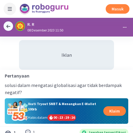
Masuk
R. R
08 Desember 2023 11:50
Iklan
Pertanyaan
solusi dalam mengatasi globalisasi agar tidak berdampak
negatif?
Ikuti Tryout SNBT & Menangkan E-Wallet
100rb
Klaim
Habis dalam
00
:
13
:
19
:
16
1
1
Jawaban terverifikasi