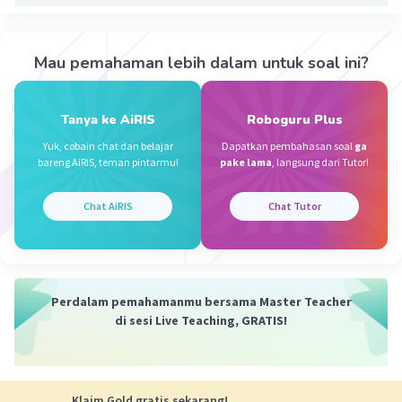
Ku bantu jawab ya.
Iklan
Jawabannya B. Paragraf ke dua merupakan
deretan penjelasan.
Mau pemahaman lebih dalam untuk soal ini?
·
0.0
(
0
)
Balas
Beri Rating
Tanya ke AiRIS
Roboguru Plus
Yuk, cobain chat dan belajar
Dapatkan pembahasan soal
ga
bareng AiRIS, teman pintarmu!
pake lama
, langsung dari Tutor!
Chat AiRIS
Chat Tutor
Perdalam pemahamanmu bersama Master Teacher
di sesi Live Teaching, GRATIS!
Klaim Gold gratis sekarang!