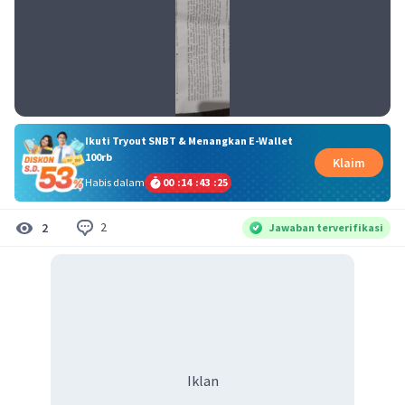
Ikuti Tryout SNBT & Menangkan E-Wallet
100rb
Klaim
Habis dalam
00
:
14
:
43
:
24
2
2
Jawaban terverifikasi
Iklan