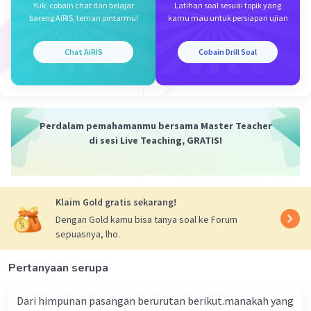
Yuk, cobain chat dan belajar
Latihan soal sesuai topik yang
a/b - c/d
bareng AiRIS, teman pintarmu!
kamu mau untuk persiapan ujian
= a/b. d/d - c/d. b/b
= ad/bd - cb/bd
Chat AiRIS
Cobain Drill Soal
= (ad - cb)/bd
Diketahui:
Pita awal = a + b
Digunakan = a/2 + b/3
Perdalam pemahamanmu bersama Master Teacher
di sesi Live Teaching, GRATIS!
sisa pita
= pita awal - pita digunakan
= (a + b) - (a/2 + b/3)
= a + b - a/2 - b/3
Klaim Gold gratis sekarang!
= 2/2 a - 1/2 a + 3/3 b - 1/3 b
Dengan Gold kamu bisa tanya soal ke Forum
= 1/2 a + 2/3 b
sepuasnya, lho.
= a/2 + (2b)/3
Jadi jawaban yang benar adalah B
Pertanyaan serupa
·
0.0
(
0
)
Balas
Beri Rating
Dari himpunan pasangan berurutan berikut.manakah yang