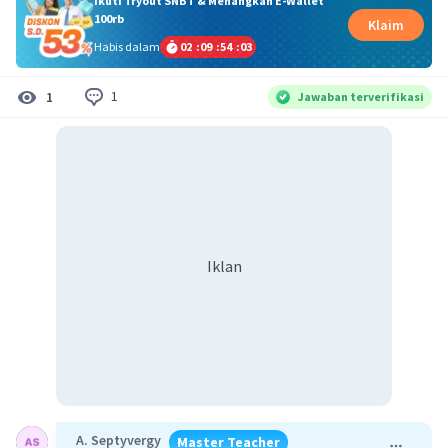
Ikuti Tryout SNBT & Menangkan E-Wallet
100rb
Klaim
Habis dalam
02
:
09
:
54
:
03
1
1
Jawaban terverifikasi
Iklan
A. Septyvergy
Master Teacher