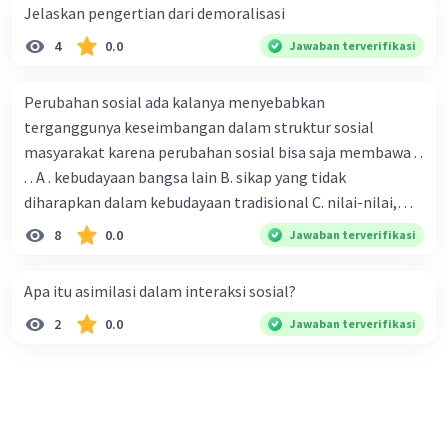
Jelaskan pengertian dari demoralisasi
4
0.0
Jawaban terverifikasi
Perubahan sosial ada kalanya menyebabkan
terganggunya keseimbangan dalam struktur sosial
masyarakat karena perubahan sosial bisa saja membawa . .
. . A . kebudayaan bangsa lain B. sikap yang tidak
diharapkan dalam kebudayaan tradisional C. nilai-nilai,
sikap, dan pola . perilaku yang berbeda D. tidak sesuai
8
0.0
Jawaban terverifikasi
dengan kebudayaan masyarakat setempat
Apa itu asimilasi dalam interaksi sosial?
2
0.0
Jawaban terverifikasi