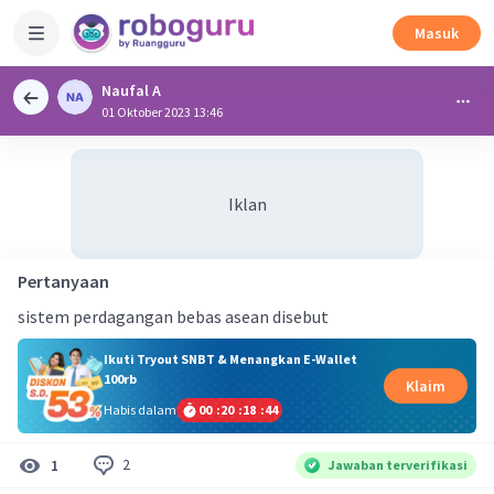
Masuk
Naufal A
01 Oktober 2023 13:46
Iklan
Pertanyaan
sistem perdagangan bebas asean disebut
Ikuti Tryout SNBT & Menangkan E-Wallet
100rb
Klaim
Habis dalam
00
:
20
:
18
:
44
2
1
Jawaban terverifikasi