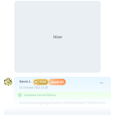
Iklan
Kevin L
Gold
Level 87
01 Oktober 2023 13:58
Jawaban terverifikasi
Sistem perdagangan bebas ASEAN disebut "ASEAN Free
Trade Area" (AFTA). AFTA adalah sebuah kesepakatan
yang menghapuskan atau mengurangi tarif bea masuk