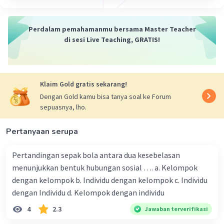
perdagangan antara negara-negara anggota
ASEAN, dengan tujuan meningkatkan
Perdalam pemahamanmu bersama Master Teacher
pertumbuhan ekonomi dan kerja sama ekonomi
di sesi Live Teaching, GRATIS!
di antara negara-negara anggota. AFTA telah
berperan penting dalam mempromosikan
perdagangan dan investasi di wilayah Asia
Tenggara.
Klaim Gold gratis sekarang!
Dengan Gold kamu bisa tanya soal ke Forum
sepuasnya, lho.
Pertanyaan serupa
·
0.0
(
0
)
Balas
Beri Rating
Pertandingan sepak bola antara dua kesebelasan
menunjukkan bentuk hubungan sosial …. a. Kelompok
dengan kelompok b. Individu dengan kelompok c. Individu
dengan Individu d. Kelompok dengan individu
4
2.3
Jawaban terverifikasi