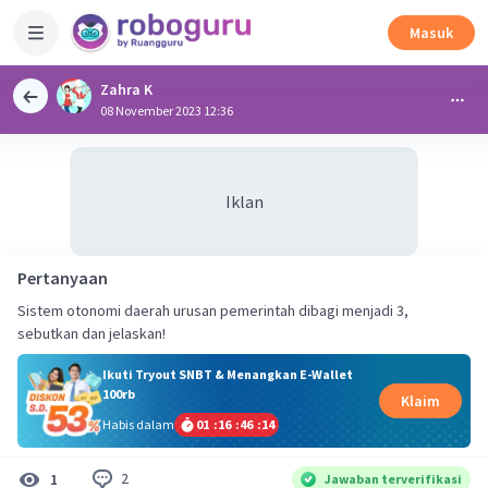
Masuk
Zahra K
08 November 2023 12:36
Iklan
Pertanyaan
Sistem otonomi daerah urusan pemerintah dibagi menjadi 3,
sebutkan dan jelaskan!
Ikuti Tryout SNBT & Menangkan E-Wallet
100rb
Klaim
Habis dalam
01
:
16
:
46
:
14
2
1
Jawaban terverifikasi