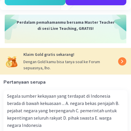
ini meliputi urusan pemerintahan yang berkaitan
dengan pengembangan potensi daerah, seperti
pariwisata, pertanian, dan industri.
Perdalam pemahamanmu bersama Master Teacher
di sesi Live Teaching, GRATIS!
Urusan pemerintahan pembantuan
Klaim Gold gratis sekarang!
Urusan pemerintahan pembantuan adalah
urusan pemerintahan yang menjadi kewenangan
Dengan Gold kamu bisa tanya soal ke Forum
sepuasnya, lho.
pemerintah pusat, tetapi dilaksanakan oleh
pemerintah daerah berdasarkan peraturan
Pertanyaan serupa
perundang-undangan. Urusan pemerintahan ini
meliputi urusan pemerintahan yang bersifat
Segala sumber kekayaan yang terdapat di Indonesia
lintas daerah atau urusan pemerintahan yang
berada di bawah kekuasaan ... A. negara bekas penjajah B.
bersifat nasional.
pejabat negara yang berpengaruh C. pemerintah untuk
kepentingan seluruh rakyat D. pihak swasta E. warga
Pembagian urusan pemerintahan ini
dimaksudkan untuk memberikan kewenangan
negara Indonesia