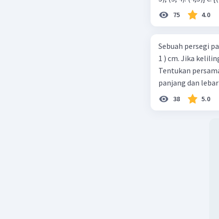
75
4.0
Sebuah persegi pa
1 ) cm. Jika kelil
Tentukan persamaa
panjang dan lebar
38
5.0