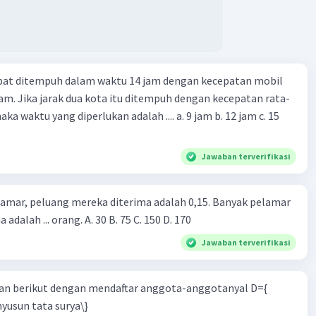
apat ditempuh dalam waktu 14 jam dengan kecepatan mobil
jam. Jika jarak dua kota itu ditempuh dengan kecepatan rata-
 yang diperlukan adalah .... a. 9 jam b. 12 jam c. 15
Jawaban terverifikasi
lamar, peluang mereka diterima adalah 0,15. Banyak pelamar
 adalah ... orang. A. 30 B. 75 C. 150 D. 170
Jawaban terverifikasi
n berikut dengan mendaftar anggota-anggotanyal D={
yusun tata surya\}