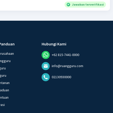
Jawaban terverifikasi
Panduan
Hubungi Kami
erusahaan
+62 815-7441-0000
angguru
info@ruangguru.com
guru
guru
02130930000
ntanan
gaduan
entuan
vasi