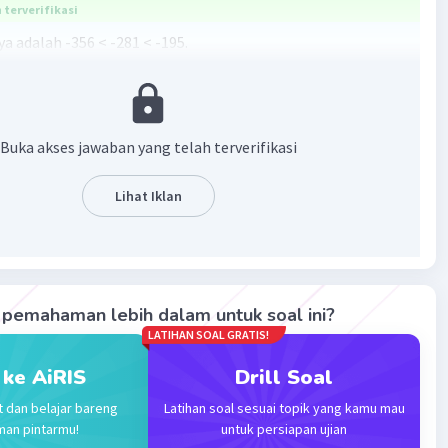
terverifikasi
a adalah -356 < -281 < -195.
langan negatif yang semakin ke kiri pada garis bilangan,
inya akan semakin kecil.
Buka akses jawaban yang telah terverifikasi
·
0.0
(
0
)
Balas
ating
Lihat Iklan
pemahaman lebih dalam untuk soal ini?
Iklan
LATIHAN SOAL GRATIS!
 ke AiRIS
Drill Soal
t dan belajar bareng
Latihan soal sesuai topik yang kamu mau
man pintarmu!
untuk persiapan ujian