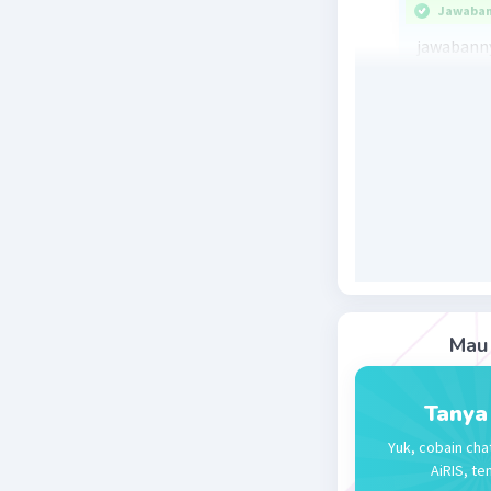
Jawaban 
jawabanny
Karena bi
maka nila
Beri R
Mau 
Tanya
Yuk, cobain cha
AiRIS, te