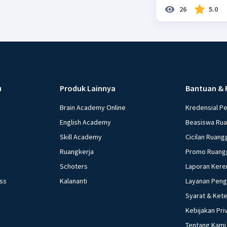
26
5.0
u
Produk Lainnya
Bantuan & 
Brain Academy Online
Kredensial P
English Academy
Beasiswa Ru
Skill Academy
Cicilan Ruang
Ruangkerja
Promo Ruang
Schoters
Laporan Kere
ess
Kalananti
Layanan Pen
Syarat & Ket
Kebijakan Pri
Tentang Kami