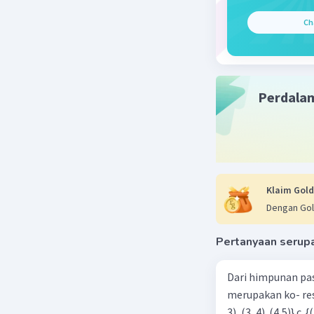
Ch
Perdala
Klaim Gold
Dengan Gol
Pertanyaan serup
Dari himpunan pa
merupakan ko- respondensi satu-satu? a. {(1, 1), (2, 2), (3, 3), (4,4)} b. {(1, 2), (2,