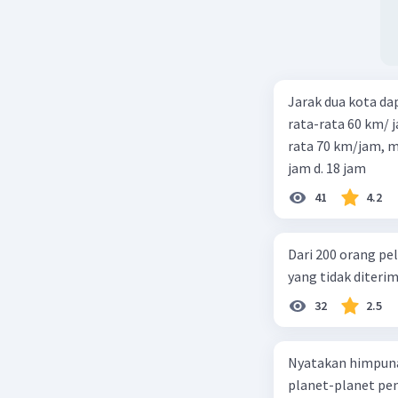
Jarak dua kota d
rata-rata 60 km/ 
rata 70 km/jam, maka waktu
jam d. 18 jam
41
4.2
Dari 200 orang pe
yang tidak diterima
32
2.5
Nyatakan himpuna
planet-planet pen