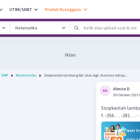
UTBK/SNBT
Produk Ruangguru
Iklan
SMP
Matematika
Sisipkanlah lambang &lt; atau &gt; diantara setiap...
Almira D
09 Oktober 2023 
Sisipkanlah lamba
f. -356 . . . -281 . . . 
Ikuti T
Habis d