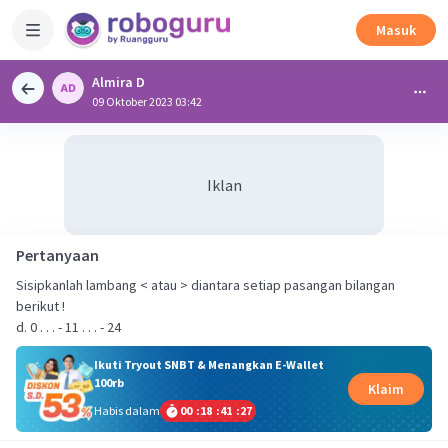
Masuk
Almira D
09 Oktober 2023 03:42
Iklan
Pertanyaan
Sisipkanlah lambang < atau > diantara setiap pasangan bilangan
berikut !
d. 0 . . . - 11 . . . - 24
Ikuti Tryout SNBT & Menangkan E-Wallet
100rb
Klaim
Habis dalam
00
:
18
:
41
:
27