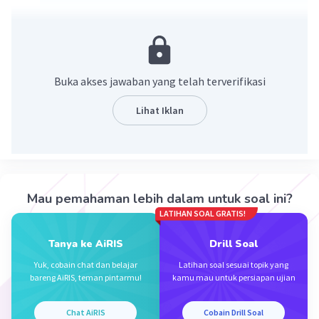
Karena 0 itu bilangan netral, yang lebih kecil dari
bilangan positif dan lebih besar dari bilangan negatif.
·
0.0
(
0
)
Balas
Beri Rating
Buka akses jawaban yang telah terverifikasi
Lihat Iklan
Iklan
Mau pemahaman lebih dalam untuk soal ini?
LATIHAN SOAL GRATIS!
Tanya ke AiRIS
Drill Soal
Yuk, cobain chat dan belajar
Latihan soal sesuai topik yang
bareng AiRIS, teman pintarmu!
kamu mau untuk persiapan ujian
Chat AiRIS
Cobain Drill Soal