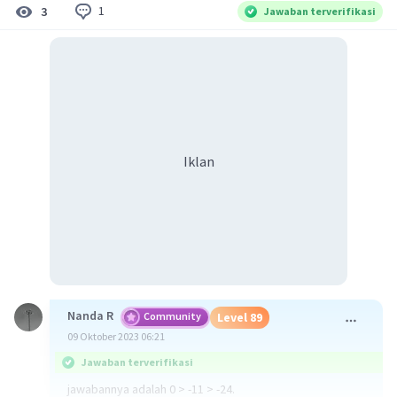
1
3
Jawaban terverifikasi
Iklan
Nanda R
Community
Level 89
09 Oktober 2023 06:21
Jawaban terverifikasi
jawabannya adalah 0 > -11 > -24.