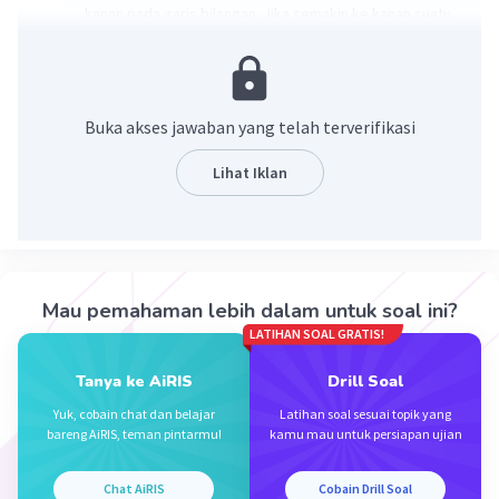
kanan pada garis bilangan. Jika semakin ke kanan suatu
bilangan, maka bilangan tersebut semakin besar.
Akibatnya,
-16 < -10.
Buka akses jawaban yang telah terverifikasi
·
0.0
(
0
)
Balas
Beri Rating
Lihat Iklan
Mau pemahaman lebih dalam untuk soal ini?
Iklan
LATIHAN SOAL GRATIS!
Tanya ke AiRIS
Drill Soal
Yuk, cobain chat dan belajar
Latihan soal sesuai topik yang
bareng AiRIS, teman pintarmu!
kamu mau untuk persiapan ujian
Chat AiRIS
Cobain Drill Soal