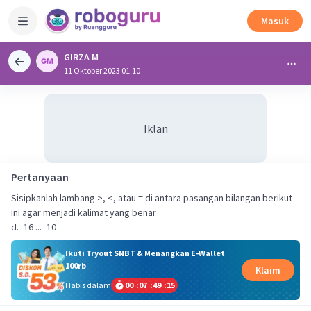
Masuk
GIRZA M
11 Oktober 2023 01:10
Iklan
Pertanyaan
Sisipkanlah lambang >, <, atau = di antara pasangan bilangan berikut
ini agar menjadi kalimat yang benar
d. -16 ... -10
Ikuti Tryout SNBT & Menangkan E-Wallet
100rb
Klaim
Habis dalam
00
:
07
:
49
:
14