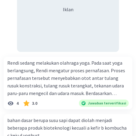
tetapi tidak terdapat pada tumbuhan adalah.............
Sistem transportasi
Iklan
Sistem pernapasan
Sistem saraf
Sistem reproduksi
·
0.0
(
0
)
Balas
Beri Rating
Rendi sedang melakukan olahraga yoga. Pada saat yoga
berlangsung, Rendi mengatur proses pernafasan. Proses
pernafasan tersebut menyebabkan otot antar tulang
rusuk konstraksi, tulang rusuk terangkat, tekanan udara
paru-paru mengecil dan udara masuk. Berdasarkan
informasi tersebut, dapat disimpulkan bahwa Rendi
4
3.0
Jawaban terverifikasi
sedang melakukan proses pernafasan....
bahan dasar berupa susu sapi dapat diolah menjadi
beberapa produk bioteknologi kecuali a kefir b kombucha
c keju d yoghurt