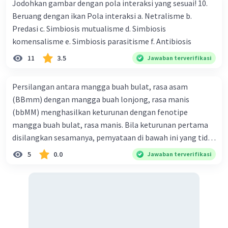
4 Batang bercabang
Jodohkan gambar dengan pola interaksi yang sesuai! 10.
5 tulang daun sejajar
Beruang dengan ikan Pola interaksi a. Netralisme b.
6 tulang daun menjari
Predasi c. Simbiosis mutualisme d. Simbiosis
komensalisme e. Simbiosis parasitisme f. Antibiosis
Ciri ciri tumbuhan monokotil ditunjukkan oleh nomor
a. 1,2,dan 3
11
3.5
Jawaban terverifikasi
b. 1,3,dan 5
c. 2,3,dan 4
Persilangan antara mangga buah bulat, rasa asam
d. 2,4dan 6
(BBmm) dengan mangga buah lonjong, rasa manis
(bbMM) menghasilkan keturunan dengan fenotipe
·
0.0
(
0
)
Balas
Beri Rating
mangga buah bulat, rasa manis. Bila keturunan pertama
AINUR R
Level 1
disilangkan sesamanya, pemyataan di bawah ini yang tidak
04 Maret 2024 01:04
benar mengenai keturunan yang dihasilkan dari
5
0.0
Jawaban terverifikasi
B
persilangan terse but adalah ... A. dihasilkan sembilan
mangga buah bulat, rasa mants B. dihasilkan tiga mangga
buah lonjong, rasa asam C. dihasi lkan tiga mangga buah
Ilma Y
Level 1
bulat, rasa manis D. dihasi lkan tiga mangga buah bulat,
02 Juni 2024 02:23
rasa asam
Sistem organ yang terdapat pada hewan atau manusia