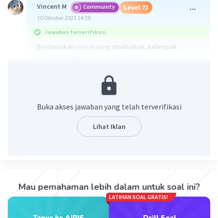
Vincent M
Community
Level 73
10 Oktober 2023 14:59
Jawaban terverifikasi
Berdasarkan ciri-ciri yang disebutkan, kelompok
tumbuhan yang paling sesuai adalah
B. tumbuhan paku. Tumbuhan paku memiliki bagian
seperti akar (rizoid), batang (stipe), dan daun muda
yang berwarna hijau dan seringkali menggulung dalam
bentuk frond ketika baru tumbuh.
Buka akses jawaban yang telah terverifikasi
·
4.0
(
9
)
Balas
Beri Rating
Lihat Iklan
FLORENZIO R
Level 1
25 Februari 2024 23:18
Perhatikan ciri-ciri tumbuhan berikut 1 berakar serabut 2
Mau pemahaman lebih dalam untuk soal ini?
berakar tunggang 3 batang tidak bercabang 4 Batang
bercabang 5 tulang daun sejajar 6 tulang daun menjari
LATIHAN SOAL GRATIS!
Iklan
ciri-ciri tumbuhan monokotil ditunjukkan oleh nomor
Tanya ke AiRIS
Drill Soal