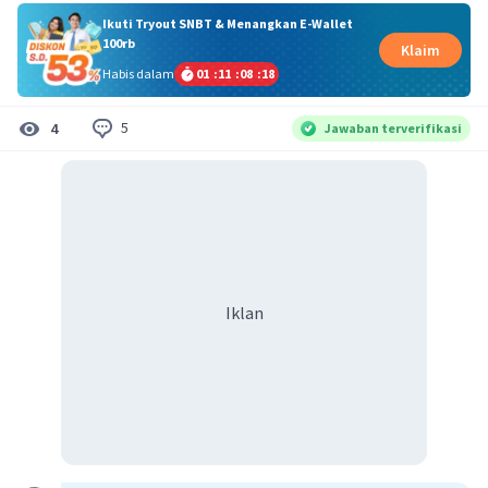
Ikuti Tryout SNBT & Menangkan E-Wallet
100rb
Klaim
Habis dalam
01
:
11
:
08
:
18
5
4
Jawaban terverifikasi
Iklan