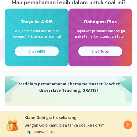
Mau pemahaman lebih dalam untuk soal ini?
Semoga membantu 🙏
·
0.0
(
0
)
Balas
Beri Rating
Tanya ke AiRIS
Roboguru Plus
Yuk, cobain chat dan belajar
Dapatkan pembahasan soal
ga
bareng AiRIS, teman pintarmu!
pake lama
, langsung dari Tutor!
Salsabila Z
Level 12
24 Januari 2024 03:53
Chat AiRIS
Chat Tutor
Jawaban terverifikasi
Singapura ,pwnduduk,etnis,agama,negara paling
Iklan
bersih di asia
Perdalam pemahamanmu bersama Master Teacher
di sesi Live Teaching, GRATIS!
·
0.0
(
0
)
Balas
Beri Rating
Klaim Gold gratis sekarang!
Dengan Gold kamu bisa tanya soal ke Forum
sepuasnya, lho.