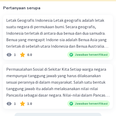
Pertanyaan serupa
Letak Geografis Indonesia Letak geografis adalah letak
suatu negara di permukaan bumi. Secara geografis,
Indonesia terletak di antara dua benua dan dua samudra.
Benua yang mengapit Indone-sia adalah Benua Asia yang
terletak di sebelah utara Indonesia dan Benua Australia
yang terletak di sebelah selatan Indonesia. Samudra yang
1
0.0
Jawaban terverifikasi
mengapit Indonesia adalah Samudra Pasifik di sebelah
timur Indonesia dan Samudra Hindia di sebelah barat
Permasalahan Sosial di Sekitar Kita Setiap warga negara
Indonesia. Wilayah Indonesia juga berbatasan dengan
mempunyai tanggung jawab yang harus dilaksanakan
sejumlah wilayah. Batas-batas wilayah Indonesia dengan
sesuai perannya di dalam masyarakat. Salah satu bentuk
wilayah lainnya adalah seperti berikut. 1. Di sebelah utara,
tanggung jawab itu adalah melaksanakan nilai-nilai
Indonesia berbatasan dengan Malaysia, Singapura, Palau,
Pancasila sebagai dasar negara. Nilai-nilai dalam Pancasila
Filipina, dan Laut Cina Selatan. 2. Di sebelah selatan,
menjamin terjadinya masyarakat yang sa ling menghargai
1
1.0
Jawaban terverifikasi
Indonesia berbatasan denganTimor Leste, Australia, dan
demi kepentingan bersama. Apa saja akibat yang akan
Samudra Hindia. 3. Di sebelah barat, indonesia berbatasan
terjadi jika anggota masyarakat tidak melaksanakan