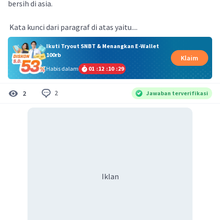
bersih di asia.
Kata kunci dari paragraf di atas yaitu....
Ikuti Tryout SNBT & Menangkan E-Wallet
100rb
Klaim
Habis dalam
01
:
12
:
10
:
28
2
2
Jawaban terverifikasi
Iklan