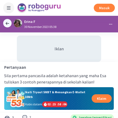
Masuk
Erina F
30 November 2023 05:38
Iklan
Pertanyaan
Sila pertama pancasila adalah ketahanan yang maha Esa
tuliskan 3 contoh penerapannya di sekolah kalian!
Ikuti Tryout SNBT & Menangkan E-Wallet
100rb
Klaim
Habis dalam
02
:
15
:
58
:
05
2
1
Jawaban terverifikasi