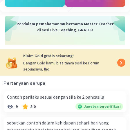
dalam agama dan kepercayaan.
Kesimpulan:
Jadi, tiga contoh penerapan sila pertama Pancasila di
Perdalam pemahamanmu bersama Master Teacher
sekolah adalah melaksanakan kegiatan ibadah,
di sesi Live Teaching, GRATIS!
menghargai dan menghormati agama dan kepercayaan
orang lain, serta mengajarkan nilai-nilai moral dan etika
yang berlandaskan agama dan kepercayaan.
Klaim Gold gratis sekarang!
·
0.0
(
0
)
Balas
Beri Rating
Dengan Gold kamu bisa tanya soal ke Forum
sepuasnya, lho.
Turrcilaa T
Level 1
Pertanyaan serupa
30 November 2023 13:16
Jawaban terverifikasi
Contoh perilaku sesuai dengan sila ke 2 pancasila
Sila pertama Pancasila yaitu Ketuhanan Yang
9
5.0
Jawaban terverifikasi
Iklan
Maha Esa, dapat diterapkan di sekolah dengan
cara:
sebutkan contoh dalam kehidupan sehari-hari yang
1. Menanamkan nilai-nilai keagamaan kepada