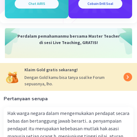
Contoh Bela Negara :
Chat AiRIS
Cobain Drill Soal
• Melestarikan budaya
• Belajar dengan rajin bagi para pelajar
• Taat pada hukum dan aturan-aturan negara
• Mencintai produk-produk dalam negeri.
Perdalam pemahamanmu bersama Master Teacher
·
0.0
(
0
)
Balas
Beri Rating
di sesi Live Teaching, GRATIS!
Nanda R
Community
Level 89
25 April 2024 13:27
Klaim Gold gratis sekarang!
Jawaban terverifikasi
Dengan Gold kamu bisa tanya soal ke Forum
sepuasnya, lho.
Sikap dan warga negara yang dijiwai oleh cinta
Iklan
Pertanyaan serupa
negaranya kepada NKRI yang berdasarkan
Pancasila dan Undang-Undang Dasar Negara
Hak warga negara dalam mengemukakan pendapat secara
Republik Indonesia Tahun 1945 dalam menjamin
kehidupan bangsa disebut
patriotisme
.
bebas dan bertanggung jawab berarti.. a. penyampaian
Patriotisme merupakan sikap cinta dan
pendapat itu merupakan kebebasan mutlak hak asasi
kesetiaan yang mendalam terhadap negara dan
manusia setiap orang b. menjunjung tinggi nilai, aturan