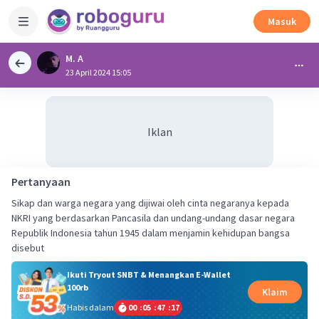
Masuk
M. A
23 April 2024 15:05
Iklan
Pertanyaan
Sikap dan warga negara yang dijiwai oleh cinta negaranya kepada
NKRI yang berdasarkan Pancasila dan undang-undang dasar negara
Republik Indonesia tahun 1945 dalam menjamin kehidupan bangsa
disebut
Ikuti Tryout SNBT & Menangkan E-Wallet
100rb
Klaim
Habis dalam
00
:
05
:
47
:
17