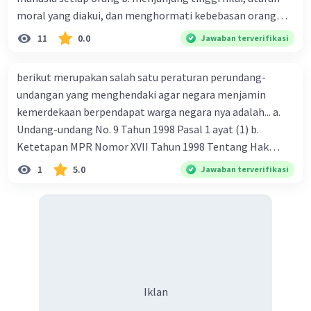
bangsa, serta komitmen untuk berkontribusi
moral yang diakui, dan menghormati kebebasan orang
dalam memajukan dan melindungi kepentingan
lain c. penyampaian pendapat dilaksanakan dengan
11
0.0
Jawaban terverifikasi
nasional. Dalam konteks Indonesia, patriotisme
sepihak d. penyampaian pendapat diupayakan dengan
tercermin dalam kesediaan untuk menghormati
tujuan pribadi atau segolongan orang tertentu
berikut merupakan salah satu peraturan perundang-
Pancasila sebagai dasar negara dan Undang-
undangan yang menghendaki agar negara menjamin
Undang Dasar 1945, serta aktif berperan dalam
kemerdekaan berpendapat warga negara nya adalah... a.
pembangunan dan menjaga persatuan serta
Undang-undang No. 9 Tahun 1998 Pasal 1 ayat (1) b.
kedaulatan negara.
Ketetapan MPR Nomor XVII Tahun 1998 Tentang Hak
Asasi Manusia Pasal 19 c. UUD Tahun 1945 Pasal 28I ayat (4)
1
5.0
Jawaban terverifikasi
d. Undang-undang Nomor 39 Tahun 1999 tentang Hak
Asasi Manusia
·
0.0
(
0
)
Balas
Beri Rating
Iklan