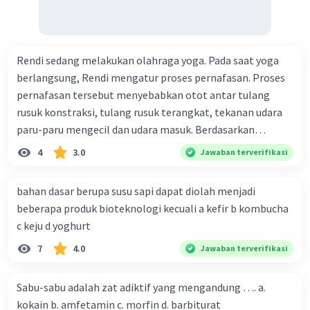
individu dan mungkin diturunkan pada generasi
berikutnya.
Pengaruh Ekonomi:
Keadaan ekonomi keluarga
dan lingkungan dapat memengaruhi
Rendi sedang melakukan olahraga yoga. Pada saat yoga
kesempatan dan akses ke sumber daya ekonomi,
berlangsung, Rendi mengatur proses pernafasan. Proses
yang dapat berdampak pada stabilitas ekonomi
pernafasan tersebut menyebabkan otot antar tulang
generasi selanjutnya.
rusuk konstraksi, tulang rusuk terangkat, tekanan udara
Pengaruh Psikososial:
Pengalaman traumatis
paru-paru mengecil dan udara masuk. Berdasarkan
atau stres lingkungan dapat memengaruhi
informasi tersebut, dapat disimpulkan bahwa Rendi
4
3.0
Jawaban terverifikasi
kesejahteraan mental dan emosional individu
sedang melakukan proses pernafasan....
dan mungkin memiliki dampak pada keturunan
bahan dasar berupa susu sapi dapat diolah menjadi
mereka.
Penting untuk diingat bahwa efek lingkungan
beberapa produk bioteknologi kecuali a kefir b kombucha
dapat berinteraksi dengan faktor genetik
c keju d yoghurt
individu. Ini berarti bahwa sifat-sifat tertentu
7
4.0
Jawaban terverifikasi
mungkin muncul atau tidak muncul pada
keturunan tergantung pada bagaimana faktor
Sabu-sabu adalah zat adiktif yang mengandung …. a.
lingkungan dan faktor genetik berinteraksi satu
kokain b. amfetamin c. morfin d. barbiturat
sama lain. Terlepas dari pengaruh lingkungan,