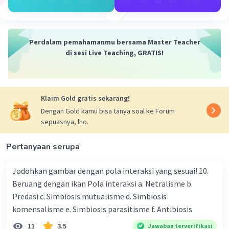
28 September 2023 09:30
Jawaban terverifikasi
Perdalam pemahamanmu bersama Master Teacher
Sifat yang muncul pada keturunan yang
Iklan
di sesi Live Teaching, GRATIS!
diakibatkan oleh faktor lingkungan dapat
disebut sebagai "efek lingkungan" atau
"pengaruh lingkungan." Ini berarti bahwa
lingkungan tempat individu tumbuh dan
Klaim Gold gratis sekarang!
berkembang memainkan peran penting dalam
Dengan Gold kamu bisa tanya soal ke Forum
munculnya sifat-sifat atau karakteristik
sepuasnya, lho.
tertentu pada keturunannya. Beberapa contoh
sifat yang dapat dipengaruhi oleh faktor
Pertanyaan serupa
lingkungan meliputi:
Pendidikan:
Faktor lingkungan seperti akses ke
Jodohkan gambar dengan pola interaksi yang sesuai! 10.
pendidikan yang berkualitas, dukungan keluarga,
Beruang dengan ikan Pola interaksi a. Netralisme b.
dan budaya lingkungan dapat memengaruhi
Predasi c. Simbiosis mutualisme d. Simbiosis
tingkat pendidikan yang dicapai oleh individu dan
komensalisme e. Simbiosis parasitisme f. Antibiosis
kemudian dapat memengaruhi generasi
11
3.5
Jawaban terverifikasi