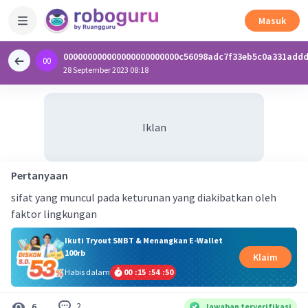
Masuk
000000000000000000000000c56098adc7f33eb5c0a331add
00
0
28 September 2023 08:18
Iklan
Pertanyaan
sifat yang muncul pada keturunan yang diakibatkan oleh
faktor lingkungan
Ikuti Tryout SNBT & Menangkan E-Wallet
100rb
Klaim
Habis dalam
00
:
15
:
54
:
50
2
6
Jawaban terverifikasi