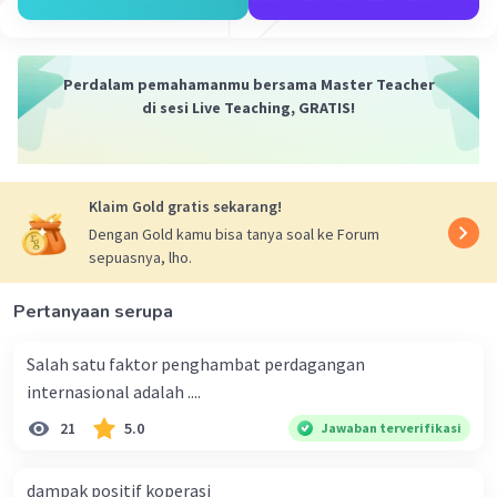
·
0.0
(
0
)
Balas
Beri Rating
Perdalam pemahamanmu bersama Master Teacher
di sesi Live Teaching, GRATIS!
Klaim Gold gratis sekarang!
Iklan
Dengan Gold kamu bisa tanya soal ke Forum
sepuasnya, lho.
Pertanyaan serupa
Salah satu faktor penghambat perdagangan
internasional adalah ....
21
5.0
Jawaban terverifikasi
dampak positif koperasi