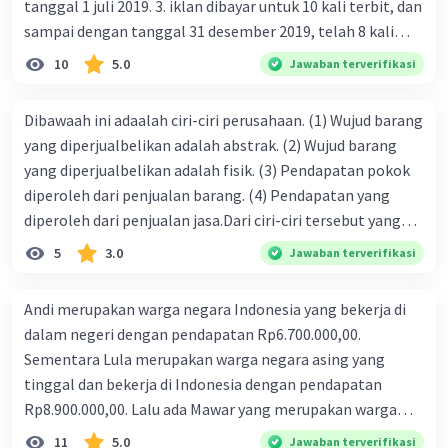
tanggal 1 juli 2019. 3. iklan dibayar untuk 10 kali terbit, dan
sampai dengan tanggal 31 desember 2019, telah 8 kali
terbit. 4. gaji terutang untuk periode berjalan sebesar
10
5.0
Jawaban terverifikasi
Rp800.000,00 dari data di atas, pencatatan jurnal pembalik
yang benar adalah ....
Dibawaah ini adaalah ciri-ciri perusahaan. (1) Wujud barang
yang diperjualbelikan adalah abstrak. (2) Wujud barang
yang diperjualbelikan adalah fisik. (3) Pendapatan pokok
diperoleh dari penjualan barang. (4) Pendapatan yang
diperoleh dari penjualan jasa.Dari ciri-ciri tersebut yang
merupakan ciri dari perusahaan dagang ditunjukan pada
5
3.0
Jawaban terverifikasi
nomor…. a. 1 dan 3 b. 3 dan 4 c. 2 dan 3 d. 1 dan 2 e. 2 dan 4
Andi merupakan warga negara Indonesia yang bekerja di
dalam negeri dengan pendapatan Rp6.700.000,00.
Sementara Lula merupakan warga negara asing yang
tinggal dan bekerja di Indonesia dengan pendapatan
Rp8.900.000,00. Lalu ada Mawar yang merupakan warga
negara Indonesia yang tinggal dan bekerja di luar negeri
11
5.0
Jawaban terverifikasi