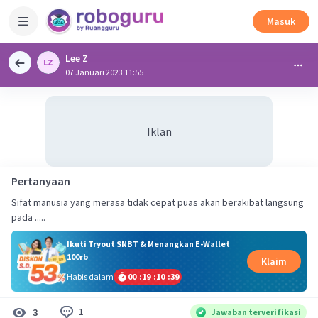
Masuk
Lee Z
07 Januari 2023 11:55
Iklan
Pertanyaan
Sifat manusia yang merasa tidak cepat puas akan berakibat langsung
pada .....
Ikuti Tryout SNBT & Menangkan E-Wallet
100rb
Klaim
Habis dalam
00
:
19
:
10
:
39
1
3
Jawaban terverifikasi