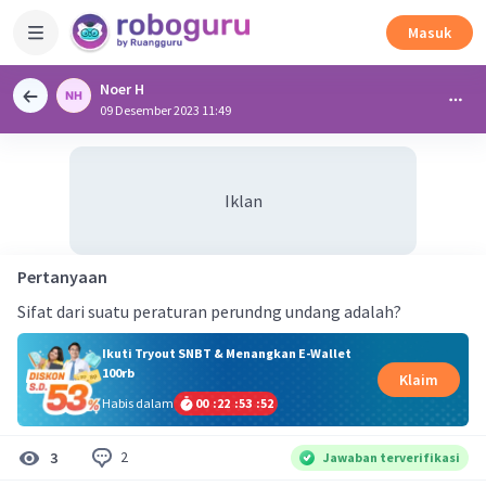
Masuk
Noer H
09 Desember 2023 11:49
Iklan
Pertanyaan
Sifat dari suatu peraturan perundng undang adalah?
Ikuti Tryout SNBT & Menangkan E-Wallet
100rb
Klaim
Habis dalam
00
:
22
:
53
:
52
2
3
Jawaban terverifikasi