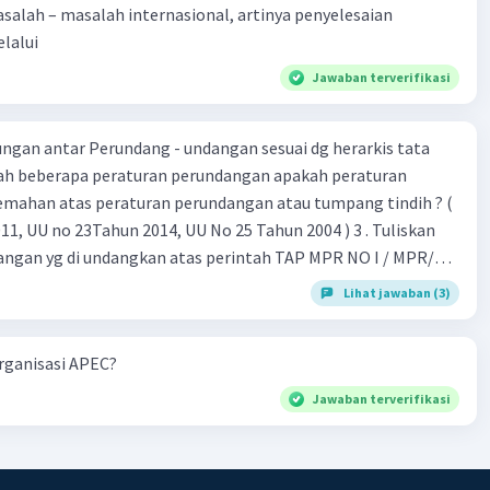
alah – masalah internasional, artinya penyelesaian
lalui
Jawaban terverifikasi
gan antar Perundang - undangan sesuai dg herarkis tata
emahan atas peraturan perundangan atau tumpang tindih ? (
 UU no 23Tahun 2014, UU No 25 Tahun 2004 ) 3 . Tuliskan
angan yg di undangkan atas perintah TAP MPR NO I / MPR/
Lihat jawaban (3)
 26 , Pasal 27,pasal ,pasal 28, pasal 29, pasal 30 ,pasal 31 dan
organisasi APEC?
Jawaban terverifikasi