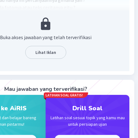
 nanya ini pertanyaannya gimana yah ?
da fotonya atau teks ceritanya gitu ?
·
0.0
(
0
)
Balas
ating
Buka akses jawaban yang telah terverifikasi
Lihat Iklan
Iklan
Mau jawaban yang terverifikasi?
LATIHAN SOAL GRATIS!
 ke AiRIS
Drill Soal
t dan belajar bareng
Latihan soal sesuai topik yang kamu mau
man pintarmu!
untuk persiapan ujian