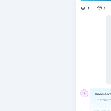
1
1
Jhonmarch
30 November 