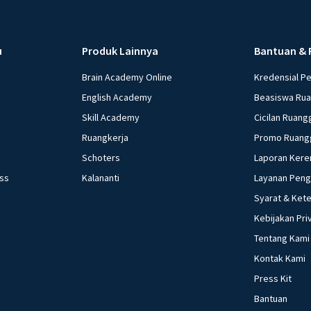
u
Produk Lainnya
Bantuan & 
Brain Academy Online
Kredensial P
English Academy
Beasiswa Ru
Skill Academy
Cicilan Ruang
Ruangkerja
Promo Ruang
Schoters
Laporan Kere
ess
Kalananti
Layanan Pen
Syarat & Ket
Kebijakan Pri
Tentang Kami
Kontak Kami
Press Kit
Bantuan