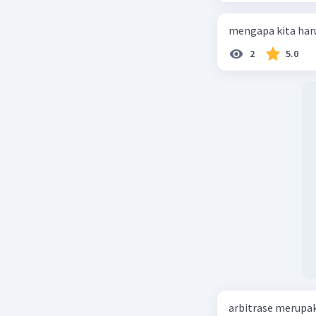
mengapa kita haru
2
5.0
arbitrase merupa