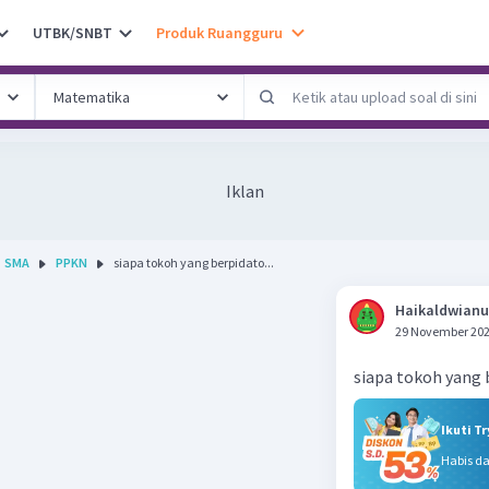
UTBK/SNBT
Produk Ruangguru
Iklan
SMA
PPKN
siapa tokoh yang berpidato...
Haikaldwianu
29 November 202
siapa tokoh yang 
Ikuti T
Habis d