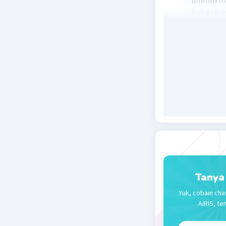
ummm mau
kok gak a
Beri R
Tanya
Yuk, cobain cha
AiRIS, te