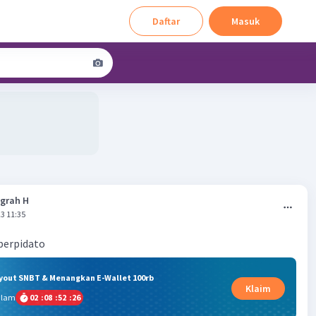
Daftar
Masuk
grah H
3 11:35
berpidato
ryout SNBT & Menangkan E-Wallet 100rb
Klaim
alam
02
:
08
:
52
:
26