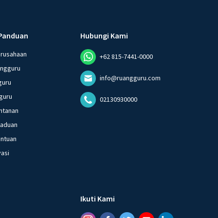
Panduan
Hubungi Kami
erusahaan
+62 815-7441-0000
angguru
info@ruangguru.com
guru
guru
02130930000
ntanan
gaduan
entuan
vasi
Ikuti Kami