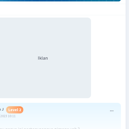
Iklan
 J
Level 2
2023 10:11