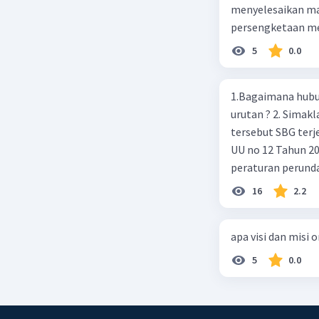
menyelesaikan mas
persengketaan me
5
0.0
1.Bagaimana hubun
urutan ? 2. Simaklah beberapa peraturan perundangan apakah peraturan
tersebut SBG terj
UU no 12 Tahun 2011,
peraturan perund
2003 4.sebutkan produk UU atas perintah UUD NRI Tahun 1945 ( pasal18, pasal
16
2.2
22, pasal 23, Pasal
pasal 33 )
apa visi dan misi 
5
0.0