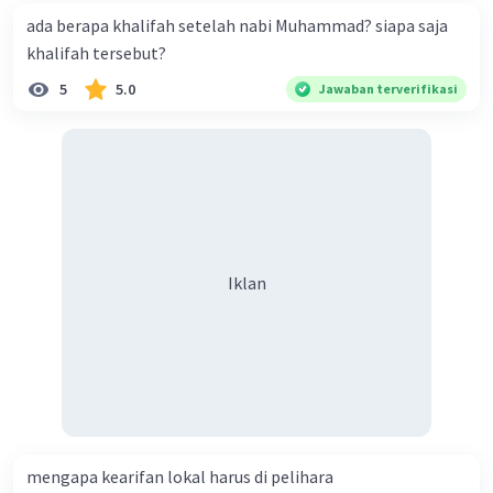
·
5.0
(
3
)
Balas
Beri Rating
ada berapa khalifah setelah nabi Muhammad? siapa saja
khalifah tersebut?
Nanda R
Community
Level 89
5
5.0
Jawaban terverifikasi
21 Juli 2024 09:42
Berikut adalah informasi tentang BPUPKI
(Badan Penyelidik Usaha-usaha Persiapan
Iklan
Kemerdekaan Indonesia):
Ketua BPUPKI
:
Dr. K. H. Mas Mansyur
.
Tanggal Pembentukan BPUPKI
: BPUPKI
Iklan
dibentuk pada
29 April 1945
.
Jumlah Anggota BPUPKI
: BPUPKI terdiri dari
62
anggota
.
Tujuan BPUPKI
:
Menyelidiki dan mempersiapkan
berbagai hal terkait kemerdekaan
Indonesia, termasuk menyusun rancangan
mengapa kearifan lokal harus di pelihara