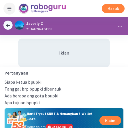
Masuk
Javesly C
21 Juli 2024 04:28
Iklan
Pertanyaan
Siapa ketua bpupki
Tanggal brp bpupki dibentuk
Ada berapa anggota bpupki
Apa tujuan bpupki
Ikuti Tryout SNBT & Menangkan E-Wallet
100rb
Klaim
Habis dalam
02
:
12
:
45
:
08