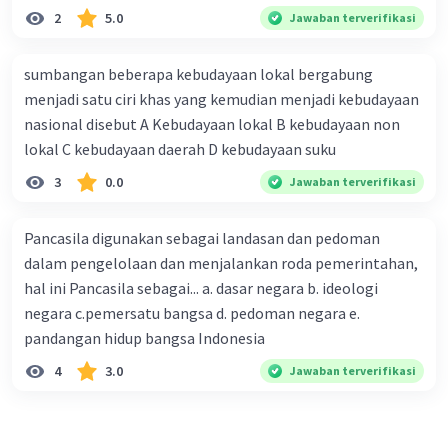
dasar negara dan konstitusi.
2
5.0
Jawaban terverifikasi
Mengkaji dan merumuskan
dasar-dasar
negara serta berbagai aspek pemerintahan
sumbangan beberapa kebudayaan lokal bergabung
untuk kemerdekaan Indonesia.
menjadi satu ciri khas yang kemudian menjadi kebudayaan
Mengumpulkan dan membahas
aspirasi
nasional disebut A Kebudayaan lokal B kebudayaan non
dan pandangan dari berbagai pihak terkait
lokal C kebudayaan daerah D kebudayaan suku
persiapan kemerdekaan.
3
0.0
Jawaban terverifikasi
·
0.0
(
0
)
Balas
Beri Rating
Pancasila digunakan sebagai landasan dan pedoman
dalam pengelolaan dan menjalankan roda pemerintahan,
hal ini Pancasila sebagai... a. dasar negara b. ideologi
negara c.pemersatu bangsa d. pedoman negara e.
pandangan hidup bangsa Indonesia
4
3.0
Jawaban terverifikasi