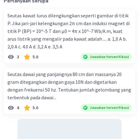
Pertanyaan serupa
Jarak antar simpul (atau antar perut) adalah lambda/2,
sehingga lambda/2 = 10 cm : 2 = 5 cm.
Seutas kawat lurus dilengkungkan seperti gambar di titik
Titik 5 cm dari ujung yang digetarkan adalah tepat satu
P. Jika jari-jari kelengkungan 2π cm dan induksi magnet di
kali lambda/2 dari ujung, sehingga berada di posisi
titik P (BP) = 10^-5 T dan μ0 = 4π x 10^-7 Wb/A.m, kuat
simpul; pada simpul amplitudo gelombang berdiri selalu
0, jadi amplitudo interferensi di titik tersebut adalah 0
arus listrik yang mengalir pada kawat adalah .... a. 1,0 A b.
cm.
2,0 A c. 4.0 A d. 3,2 A e. 3,5 A
Letak simpul ke-9 dari ujung yang digetarkan
3
5.0
Jawaban terverifikasi
(menghitung simpul pertama pada jarak satu lambda/2):
x_s = k × (lambda/2) = 9 × 5 cm = 45 cm.
Letak perut-perut: perut pertama berada pada
Seutas dawai yang panjangnya 80 cm dan massanya 20
lambda/4 dari ujung, sehingga letak perut ke-k
gram ditegangkan dengan gaya 10N dan digetarkan
dinyatakan dengan x_p = (2k − 1) × (lambda/4). Untuk
dengan frekuensi 50 hz. Tentukan jumlah gelombang yang
perut ke-7, x_p = (2 × 7 − 1) × (10 cm : 4) = 13 × 2,5 cm =
32,5 cm.
terbentuk pada dawai...
4
5.0
Jawaban terverifikasi
·
0.0
(
0
)
Balas
Beri Rating