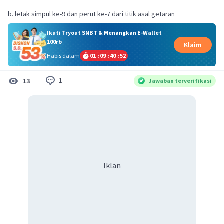
b. letak simpul ke-9 dan perut ke-7 dari titik asal getaran
Ikuti Tryout SNBT & Menangkan E-Wallet
100rb
Klaim
Habis dalam
01
:
09
:
40
:
51
1
13
Jawaban terverifikasi
Iklan