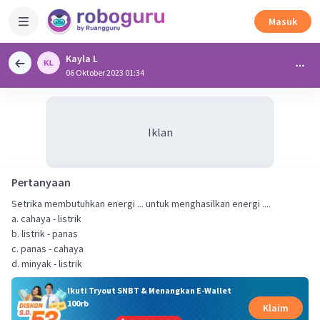
Masuk
Kayla L
06 Oktober 2023 01:34
Iklan
Pertanyaan
Setrika membutuhkan energi ... untuk menghasilkan energi ....
a. cahaya - listrik
b. listrik - panas
c. panas - cahaya
d. minyak - listrik
Ikuti Tryout SNBT & Menangkan E-Wallet
100rb
Klaim