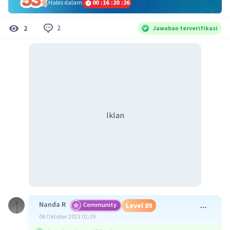
Habis dalam
00
:
16
:
20
:
26
2
2
Jawaban terverifikasi
Iklan
Nanda R
Community
Level 89
06 Oktober 2023 01:39