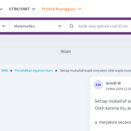
UTBK/SNBT
Produk Ruangguru
Iklan
SMA
Pendidikan Agama Islam
Setiap mukallaf wajib meyakini sifat wajib must
Arindi W
29 Mei 2024 12:2
Setiap mukallaf wa
Oleh karena itu, 
a. meyakini secar