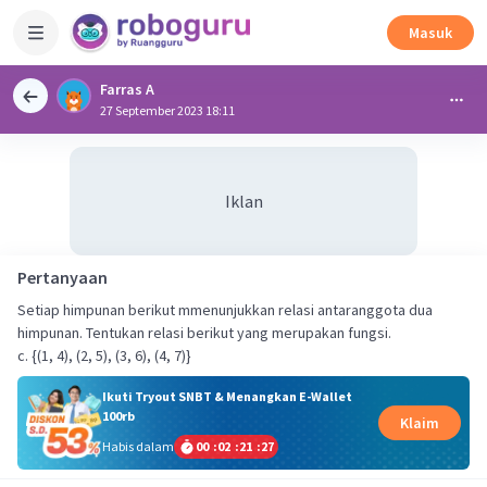
Masuk
Farras A
27 September 2023 18:11
Iklan
Pertanyaan
Setiap himpunan berikut mmenunjukkan relasi antaranggota dua
himpunan. Tentukan relasi berikut yang merupakan fungsi.
c. {(1, 4), (2, 5), (3, 6), (4, 7)}
Ikuti Tryout SNBT & Menangkan E-Wallet
100rb
Klaim
Habis dalam
00
:
02
:
21
:
26