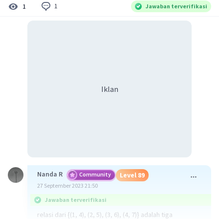
1
1
Jawaban terverifikasi
Iklan
Nanda R
Community
Level 89
27 September 2023 21:50
Jawaban terverifikasi
relasi dari {(1, 4), (2, 5), (3, 6), (4, 7)} adalah tiga