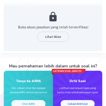
kurangnya dari.
·
0.0
(
0
)
Balas
Beri Rating
Buka akses jawaban yang telah terverifikasi
Lihat Iklan
Iklan
Mau pemahaman lebih dalam untuk soal ini?
LATIHAN SOAL GRATIS!
Tanya ke AiRIS
Drill Soal
Yuk, cobain chat dan belajar
Latihan soal sesuai topik yang
bareng AiRIS, teman pintarmu!
kamu mau untuk persiapan ujian
Chat AiRIS
Cobain Drill Soal