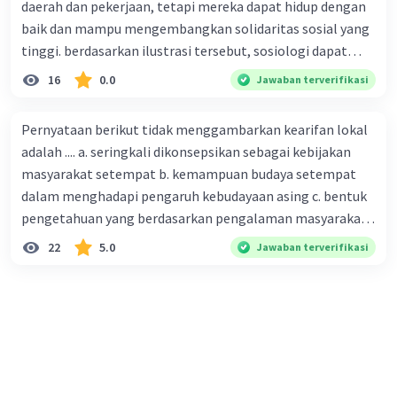
daerah dan pekerjaan, tetapi mereka dapat hidup dengan
baik dan mampu mengembangkan solidaritas sosial yang
tinggi. berdasarkan ilustrasi tersebut, sosiologi dapat
berfungsi sebagai ilmu yang ....
16
0.0
Jawaban terverifikasi
Pernyataan berikut tidak menggambarkan kearifan lokal
adalah .... a. seringkali dikonsepsikan sebagai kebijakan
masyarakat setempat b. kemampuan budaya setempat
dalam menghadapi pengaruh kebudayaan asing c. bentuk
pengetahuan yang berdasarkan pengalaman masyarakat
turun temurun antargenerasi d. Kebijakan manusia yang
22
5.0
Jawaban terverifikasi
bersandar pada filosofi nilai, etika, dan perilaku yang
melembaga secara tradisional e. produk tentang nilai
dalam masyarakat dan tidak berkaitan dengan kondisi
geografis atau lingkungan alam