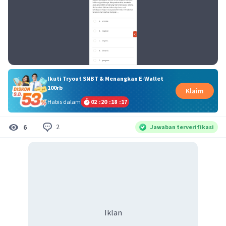
Ikuti Tryout SNBT & Menangkan E-Wallet
100rb
Klaim
Habis dalam
02
:
20
:
18
:
17
2
6
Jawaban terverifikasi
Iklan