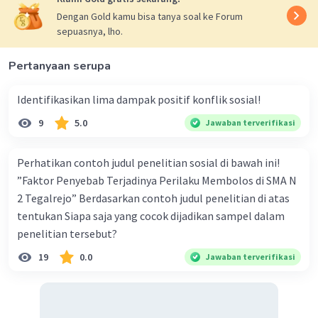
dalam kehidupan religius masyarakat tersebut.
Dengan Gold kamu bisa tanya soal ke Forum
Oleh karena itu, opsi yang tepat adalah:
sepuasnya, lho.
c. regress
Pertanyaan serupa
·
0.0
(
0
)
Balas
Beri Rating
Identifikasikan lima dampak positif konflik sosial!
9
5.0
Jawaban terverifikasi
Perhatikan contoh judul penelitian sosial di bawah ini!
”Faktor Penyebab Terjadinya Perilaku Membolos di SMA N
2 Tegalrejo” Berdasarkan contoh judul penelitian di atas
tentukan Siapa saja yang cocok dijadikan sampel dalam
penelitian tersebut?
19
0.0
Jawaban terverifikasi