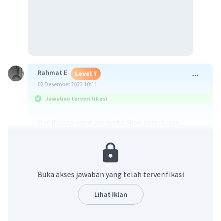
Rahmat E
Level 7
02 Desember 2023 10:11
Jawaban terverifikasi
Perubahan yang menyebabkan penurunan
kegiatan keagamaan di masyarakat setelah
program Listrik Masuk Desa (LDM) dapat
dianggap sebagai sebuah perubahan yang
merusak kehidupan religius masyarakat. Istilah
Buka akses jawaban yang telah terverifikasi
yang tepat untuk menggambarkan hal ini
adalah:
Lihat Iklan
C. regress