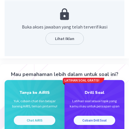
·
1.8
(
4
)
Balas
Beri Rating
Buka akses jawaban yang telah terverifikasi
Lihat Iklan
Iklan
Mau pemahaman lebih dalam untuk soal ini?
LATIHAN SOAL GRATIS!
Tanya ke AiRIS
Drill Soal
Yuk, cobain chat dan belajar
Latihan soal sesuai topik yang
bareng AiRIS, teman pintarmu!
kamu mau untuk persiapan ujian
Chat AiRIS
Cobain Drill Soal