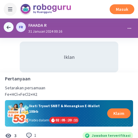
Masuk
FAHADA R
31 Januari 2024 00:16
Iklan
Pertanyaan
Setarakan persamaan
Fe+HCl→FeCl2+H2
Ikuti Tryout SNBT & Menangkan E-Wallet
100rb
Klaim
Habis dalam
02
:
05
:
20
:
11
1
3
Jawaban terverifikasi