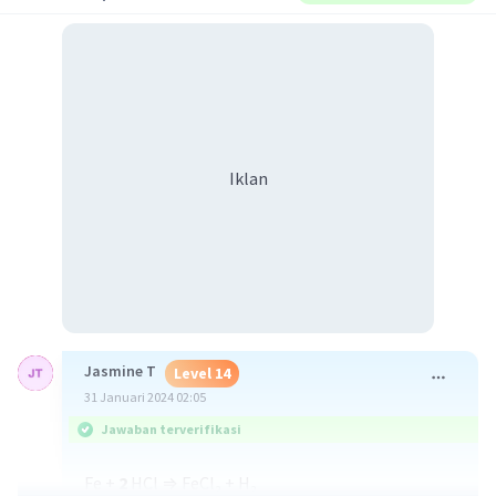
Iklan
Jasmine T
Level 14
31 Januari 2024 02:05
Jawaban terverifikasi
Fe +
2
HCl ⇒ FeCl₂ + H₂