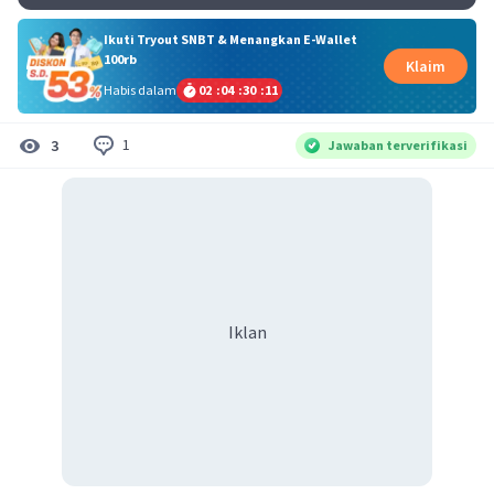
Ikuti Tryout SNBT & Menangkan E-Wallet
100rb
Klaim
Habis dalam
02
:
04
:
30
:
10
1
3
Jawaban terverifikasi
Iklan