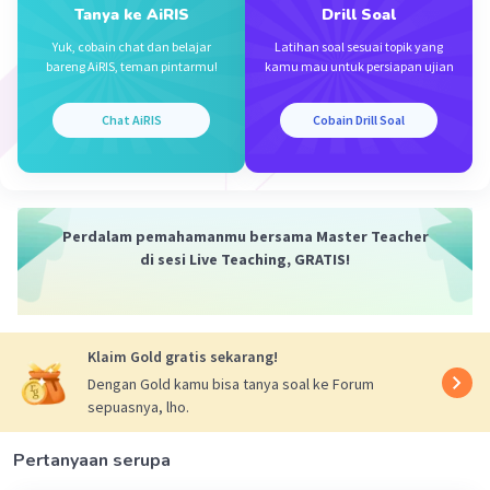
Tanya ke AiRIS
Drill Soal
Yuk, cobain chat dan belajar
Latihan soal sesuai topik yang
bareng AiRIS, teman pintarmu!
kamu mau untuk persiapan ujian
Chat AiRIS
Cobain Drill Soal
Perdalam pemahamanmu bersama Master Teacher
di sesi Live Teaching, GRATIS!
Klaim Gold gratis sekarang!
Dengan Gold kamu bisa tanya soal ke Forum
sepuasnya, lho.
Pertanyaan serupa