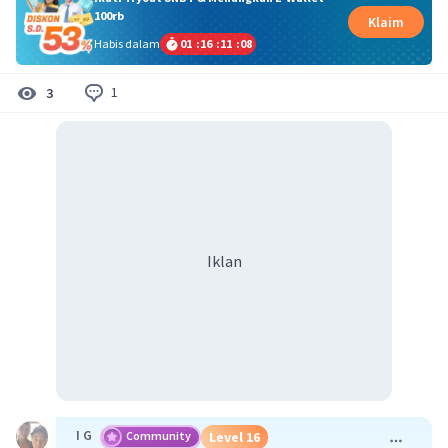
100rb
Klaim
Habis dalam
01
:
16
:
11
:
08
1
3
Iklan
I G
Community
Level 16