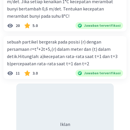
m/det. Jika setiap kenaikan 1°C kecepatan merambat
bunyi bertambah 0,6 m/det. Tentukan kecepatan
merambat bunyi pada suhu 8°C!
20
5.0
Jawaban terverifikasi
sebuah partikel bergerak pada posisi (r) dengan
persamaan r=t²+2t+5,(r) dalam meter dan (t) dalam
detik.Hitunglah: a)kecepatan rata-rata saat t=1 dan t=3
b)percepaatan rata-rata saat t=1 dan t=2
11
3.0
Jawaban terverifikasi
Iklan