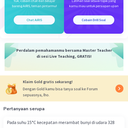
Yuk, cobain chat dan belajar
Latihan soal sesuai topik yang
Rp24.000,00, maka kerugian yang ditanggung pembeli
bareng AiRIS, teman pintarmu!
kamu mau untuk persiapan ujian
adalah 0,1 kg × Rp24.000,00 = Rp2.400,00.
Jadi, kerugian yang ditanggung pembeli akibat
Chat AiRIS
Cobain Drill Soal
kesalahan pengukuran timbangan berkarat adalah
Rp2.400,00.
Semoga bermanfaat.
Perdalam pemahamanmu bersama Master Teacher
·
0.0
(
0
)
Balas
Beri Rating
di sesi Live Teaching, GRATIS!
Klaim Gold gratis sekarang!
Dengan Gold kamu bisa tanya soal ke Forum
sepuasnya, lho.
Iklan
Pertanyaan serupa
Pada suhu 15°C kecepatan merambat bunyi di udara 328