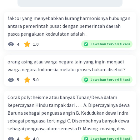
faktor yang menyebabkan kurangharmonisnya hubungan
antara pemerintah pusat dengan pemerintah daerah
pasca pengakuan kedaulatan adalah...
4
1.0
Jawaban terverifikasi
orang asing atau warga negara lain yang ingin menjadi
warga negara Indonesia melalui proses hukum disebut?
5
5.0
Jawaban terverifikasi
Corak polytheisme atau banyak Tuhan/Dewa dalam
kepercayaan Hindu tampak dari ….. A. Dipercayainya dewa
Baruna sebagai penguasa angin B. Kedudukan dewa Indra
sebagai penguasa tertinggi C. Disembahnya banyak dewa
sebagai penguasa alam semesta D. Masing-masing dewa
mewakili kekuatan alam.
4
4.0
Jawaban terverifikasi