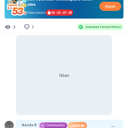
100rb
Klaim
Habis dalam
01
:
15
:
37
:
34
2
2
Jawaban terverifikasi
Iklan
Nanda R
Community
Level 89