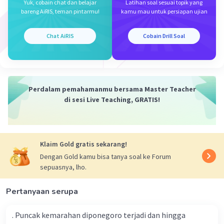
Iklan
Yuk, cobain chat dan belajar
Latihan soal sesuai topik yang
·
0.0
(
0
)
Balas
Beri Rating
bareng AiRIS, teman pintarmu!
kamu mau untuk persiapan ujian
Chat AiRIS
Cobain Drill Soal
Perdalam pemahamanmu bersama Master Teacher
di sesi Live Teaching, GRATIS!
Klaim Gold gratis sekarang!
Dengan Gold kamu bisa tanya soal ke Forum
sepuasnya, lho.
Pertanyaan serupa
. Puncak kemarahan diponegoro terjadi dan hingga