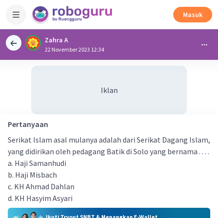
Masuk
Zahra A
22 November 2023 12:34
Iklan
Pertanyaan
Serikat Islam asal mulanya adalah dari Serikat Dagang Islam,
yang didirikan oleh pedagang Batik di Solo yang bernama . . . .
a. Haji Samanhudi
b. Haji Misbach
c. KH Ahmad Dahlan
d. KH Hasyim Asyari
Ikuti Tryout SNBT & Menangkan E-Wallet