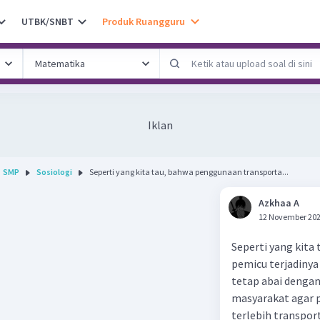
UTBK/SNBT
Produk Ruangguru
Iklan
SMP
Sosiologi
Seperti yang kita tau, bahwa penggunaan transporta...
Azkhaa A
12 November 202
Seperti yang kita
pemicu terjadinya
tetap abai denga
masyarakat agar 
terlebih transport