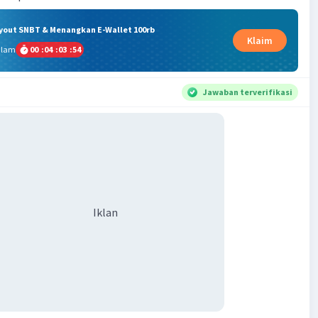
ryout SNBT & Menangkan E-Wallet 100rb
Klaim
alam
00
:
04
:
03
:
53
Jawaban terverifikasi
Iklan