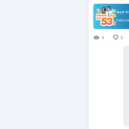
Ikuti T
Habis d
2
1