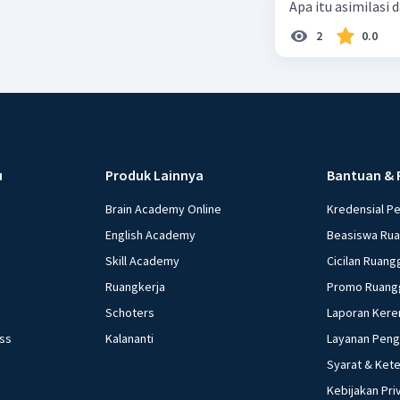
Apa itu asimilasi 
Perubaha
2
0.0
Dorong
menduk
dalam 
Pengguna
Kemban
u
Produk Lainnya
Bantuan & 
orang 
Brain Academy Online
Kredensial P
memanf
English Academy
Beasiswa Ru
Melalui k
Skill Academy
Cicilan Ruang
lebih sad
Ruangkerja
Promo Ruang
transport
Schoters
Laporan Kere
ess
Kalananti
Layanan Pen
Beri R
Syarat & Ket
Kebijakan Pri