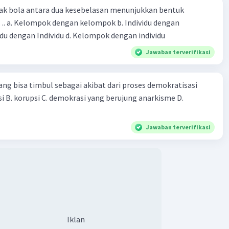
erti tentang dampak pencemaran udara.
ak bola antara dua kesebelasan menunjukkan bentuk
 dengan
 dan Seminar:
kelompok c. Individu dengan Individu d. Kelompok dengan individu
Jawaban terverifikasi
garakan workshop atau seminar tentang pentingnya
angi penggunaan transportasi darat dan mencari
atif yang lebih ramah lingkungan.
ng bisa timbul sebagai akibat dari proses demokratisasi
akar lingkungan atau pejabat terkait untuk memberikan
kolusi B. korupsi C. demokrasi yang berujung anarkisme D.
n dan informasi yang lebih mendalam.
Incentive:
Jawaban terverifikasi
n insentif atau penghargaan kepada individu atau
ok yang berhasil mengurangi penggunaan transportasi
i atau mengadopsi metode transportasi yang lebih
lingkungan.
nye Bersama Stakeholder:
Iklan