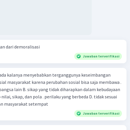
tkan pemerintah, perusahaan transportasi, dan
a terkait dalam kampanye untuk memperkuat pesan
mastikan adopsi perubahan yang lebih besar.
n Alternatif Transportasi:
asyarakat untuk menggunakan transportasi umum,
an dari demoralisasi
eda, berjalan kaki, atau berbagi kendaraan.
asikan keuntungan dari penggunaan alternatif
Jawaban terverifikasi
ortasi, seperti kesehatan yang lebih baik dan
matan biaya.
 ada kalanya menyebabkan terganggunya keseimbangan
n Komunitas:
sial masyarakat karena perubahan sosial bisa saja membawa .
an bangsa lain B. sikap yang tidak diharapkan dalam kebudayaan
atlah dengan komunitas setempat dan bangun
i-nilai, sikap, dan pola . perilaku yang berbeda D. tidak sesuai
ran bersama tentang masalah pencemaran udara.
an masyarakat setempat
 kegiatan atau acara bersama untuk mendiskusikan
Jawaban terverifikasi
 lokal dan mendukung kebijakan yang mendukung
ortasi berkelanjutan.