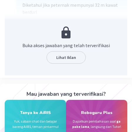
Diketahui jika peternak mempunyai 32 m kawat
berduri.
Diketahui juga jika rumus mencari luas persegi
panjang adalah Panjang x Lebar
Berarti panjang kandang adalah 8
Buka akses jawaban yang telah terverifikasi
Lebar kandang adalah 4
Lihat Iklan
·
5.0
(
1
)
Balas
Beri Rating
Faizah P
Level 4
02 November 2023 12:39
beserta caranya kak
Mau jawaban yang terverifikasi?
Tanya ke AiRIS
Roboguru Plus
Aurelia Q
Level 35
10 Juli 2024 04:45
Yuk, cobain chat dan belajar
Dapatkan pembahasan soal
ga
bareng AiRIS, teman pintarmu!
pake lama
, langsung dari Tutor!