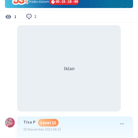
Habis dalam
00
:
15
:
18
:
49
2
1
Iklan
Tisa P
Level 13
02 November 2023 04:33