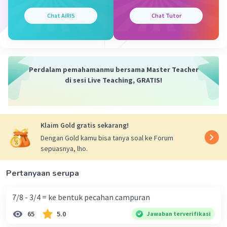
Panjangnya: 8 m
Lebarnya: 4 m
Chat AiRIS
Chat Tutor
Iklan
Perdalam pemahamanmu bersama Master Teacher
di sesi Live Teaching, GRATIS!
·
0.0
(
0
)
Balas
Beri Rating
Klaim Gold gratis sekarang!
Dengan Gold kamu bisa tanya soal ke Forum
sepuasnya, lho.
Pertanyaan serupa
7/8 - 3/4 = ke bentuk pecahan campuran
65
5.0
Jawaban terverifikasi