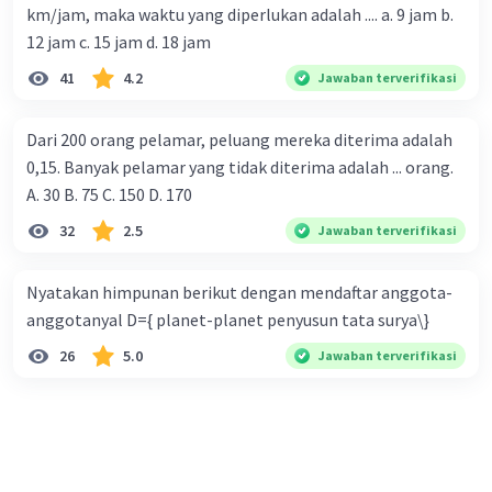
km/jam, maka waktu yang diperlukan adalah .... a. 9 jam b.
12 jam c. 15 jam d. 18 jam
41
4.2
Jawaban terverifikasi
Dari 200 orang pelamar, peluang mereka diterima adalah
0,15. Banyak pelamar yang tidak diterima adalah ... orang.
A. 30 B. 75 C. 150 D. 170
32
2.5
Jawaban terverifikasi
Nyatakan himpunan berikut dengan mendaftar anggota-
anggotanyal D={ planet-planet penyusun tata surya\}
26
5.0
Jawaban terverifikasi