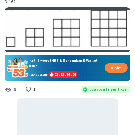
D. 169
Ikuti Tryout SNBT & Menangkan E-Wallet
100rb
Klaim
Habis dalam
02
:
11
:
14
:
06
1
3
Jawaban terverifikasi