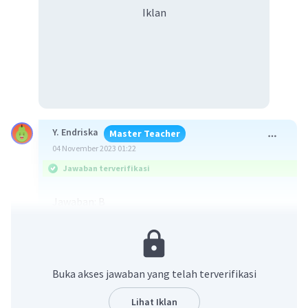
Iklan
Y. Endriska
Master Teacher
04 November 2023 01:22
Jawaban terverifikasi
Jawaban: B
Ingat konsep berikut ini:
Luas persegi = sisi x sisi
Buka akses jawaban yang telah terverifikasi
Ukuran kebun = 10 m x 10 m
2
Banyak batang ubi 4 batang per m
Lihat Iklan