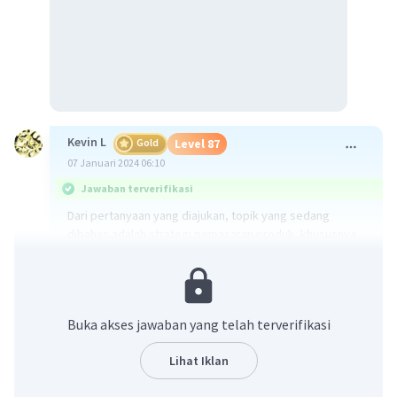
Kevin L
Gold
Level 87
07 Januari 2024 06:10
Jawaban terverifikasi
Dari pertanyaan yang diajukan, topik yang sedang
dibahas adalah strategi pemasaran produk, khususnya
melalui media sosial dan aplikasi belanja online. Konsep
yang terlibat di sini adalah bagaimana memanfaatkan
teknologi dan media sosial untuk mempromosikan
produk dan menjangkau target pasar yang lebih luas.
Buka akses jawaban yang telah terverifikasi
Penjelasan:
Lihat Iklan
1. Dalam kasus ini, pengusaha tersebut memanfaatkan
media sosial dan aplikasi belanja online sebagai