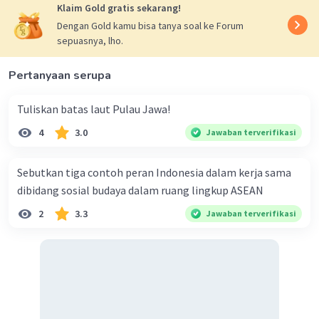
Klaim Gold gratis sekarang!
dipromosikan melalui media sosial. Namun, pilihan D
Dengan Gold kamu bisa tanya soal ke Forum
lebih mencakup keseluruhan strategi yang digunakan
sepuasnya, lho.
oleh pengusaha tersebut. Semoga penjelasan ini
membantu Anda 🙂
Pertanyaan serupa
·
4.0
(
1
)
Balas
Beri Rating
Tuliskan batas laut Pulau Jawa!
4
3.0
Jawaban terverifikasi
Lucien L
Level 1
10 Januari 2024 12:53
Sebutkan tiga contoh peran Indonesia dalam kerja sama
D. soalnya dah jelas teknologi
dibidang sosial budaya dalam ruang lingkup ASEAN
·
0.0
(
0
)
Balas
Beri Rating
Iklan
2
3.3
Jawaban terverifikasi