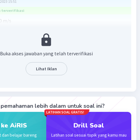
2023 15:51
terverifikasi
60 m/s
2 s
m/s
?
Buka akses jawaban yang telah terverifikasi
at
Lihat Iklan
 2a
 2a
pemahaman lebih dalam untuk soal ini?
s²
LATIHAN SOAL GRATIS!
 ke AiRIS
Drill Soal
cepatan pengendara tersebut adalah 20 m/s².
t dan belajar bareng
Latihan soal sesuai topik yang kamu mau