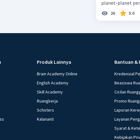
planet-planet pen
26
5.0
u
Produk Lainnya
Bantuan & 
Brain Academy Online
Kredensial P
English Academy
Beasiswa Ru
Skill Academy
Cicilan Ruang
Ruangkerja
Promo Ruang
Schoters
Laporan Kere
ess
Kalananti
Layanan Pen
Syarat & Ket
Kebijakan Pri