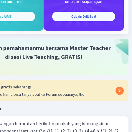
man pintarmu!
untuk persiapan ujian
·
5.0
(
1
)
Balas
ating
at AiRIS
Cobain Drill Soal
m pemahamanmu bersama Master Teacher
Iklan
di sesi Live Teaching, GRATIS!
 gratis sekarang!
d kamu bisa tanya soal ke Forum sepuasnya, lho.
a
sangan berurutan berikut.manakah yang kemungkinan