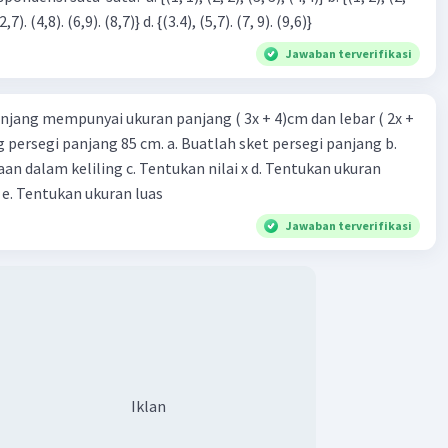
3), (3, 4). (4,5)} c. {(2,7). (4,8). (6,9). (8,7)} d. {(3.4), (5,7). (7, 9). (9,6)}
Jawaban terverifikasi
njang mempunyai ukuran panjang ( 3x + 4)cm dan lebar ( 2x +
ing persegi panjang 85 cm. a. Buatlah sket persegi panjang b.
n dalam keliling c. Tentukan nilai x d. Tentukan ukuran
 e. Tentukan ukuran luas
Jawaban terverifikasi
Iklan