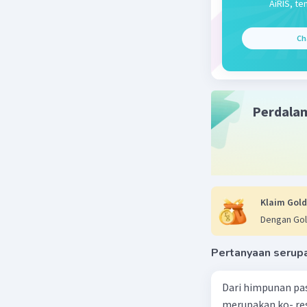
AiRIS, te
Beri R
Ch
Perdala
Klaim Gold
Dengan Gol
Pertanyaan serup
Dari himpunan pa
merupakan ko- respondensi satu-satu? a. {(1, 1), (2, 2), (3, 3), (4,4)} b. {(1, 2), (2,