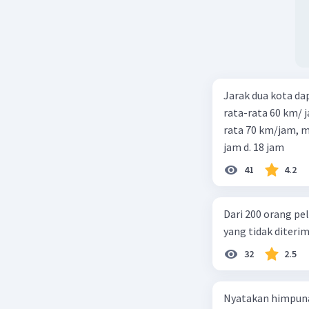
Jarak dua kota d
rata-rata 60 km/ 
rata 70 km/jam, maka waktu
jam d. 18 jam
41
4.2
Dari 200 orang pe
yang tidak diterima
32
2.5
Nyatakan himpuna