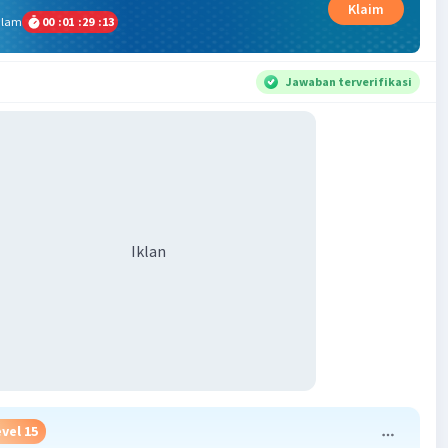
Klaim
alam
00
:
01
:
29
:
13
Jawaban terverifikasi
Iklan
vel 15