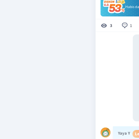
Habis d
1
3
Yaya Y
Le