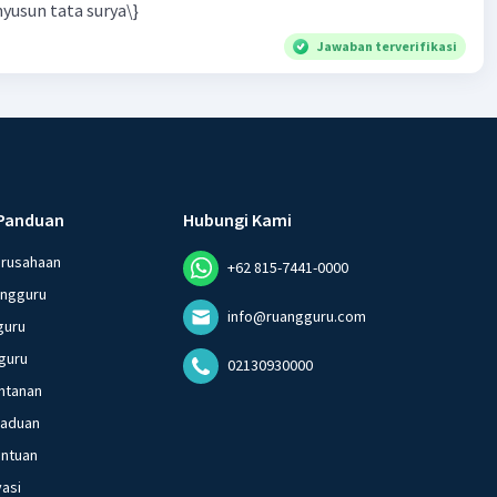
yusun tata surya\}
Jawaban terverifikasi
Panduan
Hubungi Kami
erusahaan
+62 815-7441-0000
angguru
info@ruangguru.com
guru
guru
02130930000
ntanan
gaduan
entuan
vasi