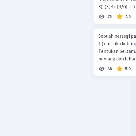
75
4.0
Sebuah persegi pa
1 ) cm. Jika kelil
Tentukan persamaa
panjang dan lebar
38
5.0