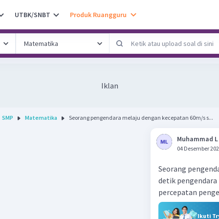
UTBK/SNBT
Produk Ruangguru
Iklan
SMP
Matematika
Seorang pengendara melaju dengan kecepatan 60m/s s...
Muhammad L
04 Desember 202
Seorang pengenda
detik pengendara
percepatan penge
Ikuti T