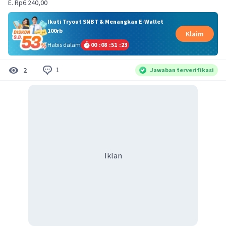
E. Rp6.240,00
Ikuti Tryout SNBT & Menangkan E-Wallet
100rb
Klaim
Habis dalam
00
:
08
:
51
:
23
1
2
Jawaban terverifikasi
Iklan