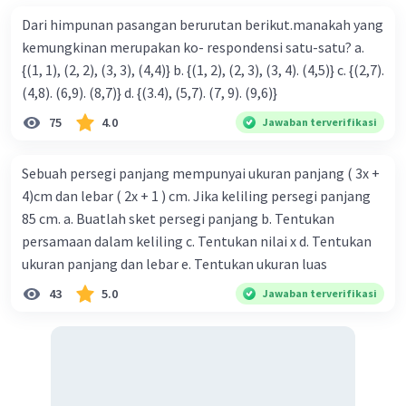
Dari himpunan pasangan berurutan berikut.manakah yang
kemungkinan merupakan ko- respondensi satu-satu? a.
{(1, 1), (2, 2), (3, 3), (4,4)} b. {(1, 2), (2, 3), (3, 4). (4,5)} c. {(2,7).
(4,8). (6,9). (8,7)} d. {(3.4), (5,7). (7, 9). (9,6)}
Iklan
75
4.0
Jawaban terverifikasi
Sebuah persegi panjang mempunyai ukuran panjang ( 3x +
4)cm dan lebar ( 2x + 1 ) cm. Jika keliling persegi panjang
85 cm. a. Buatlah sket persegi panjang b. Tentukan
persamaan dalam keliling c. Tentukan nilai x d. Tentukan
ukuran panjang dan lebar e. Tentukan ukuran luas
43
5.0
Jawaban terverifikasi