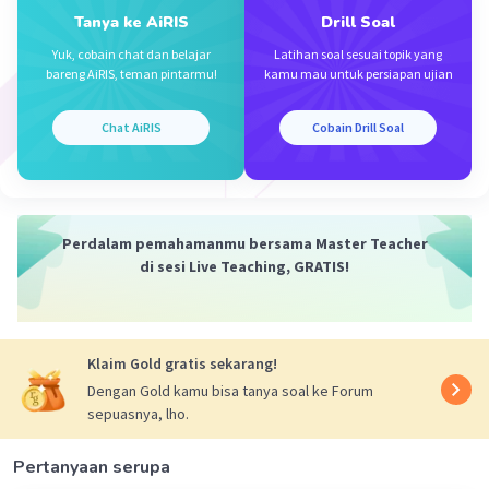
= (150.000+60.000):(40)
Tanya ke AiRIS
Drill Soal
= 210.000 : 40
= 5.250
Yuk, cobain chat dan belajar
Latihan soal sesuai topik yang
bareng AiRIS, teman pintarmu!
kamu mau untuk persiapan ujian
Untung
= 4%× 5.250
Chat AiRIS
Cobain Drill Soal
= (4/100) × 5.250
= (4×5.250)/100
= (21.000)/100
= 210
Perdalam pemahamanmu bersama Master Teacher
Harga jual
di sesi Live Teaching, GRATIS!
= 5.250 + 210
= 5.460
Dengan demikian harga jualnya adalah Rp5.460,00
Klaim Gold gratis sekarang!
Dengan Gold kamu bisa tanya soal ke Forum
sepuasnya, lho.
·
5.0
(
1
)
Balas
Beri Rating
Pertanyaan serupa